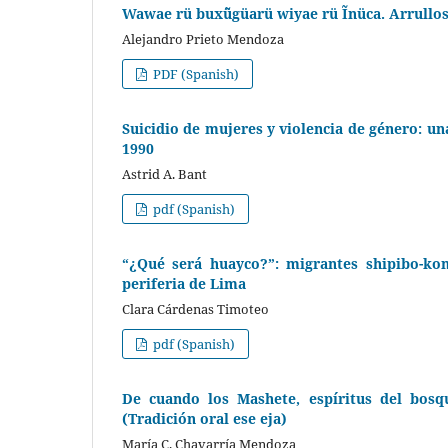
Wawae rü buxü̃güarü wiyae rü Ĩnüca. Arrullos
Alejandro Prieto Mendoza
PDF (Spanish)
Suicidio de mujeres y violencia de género: u
1990
Astrid A. Bant
pdf (Spanish)
“¿Qué será huayco?”: migrantes shipibo-kon
periferia de Lima
Clara Cárdenas Timoteo
pdf (Spanish)
De cuando los Mashete, espíritus del bosq
(Tradición oral ese eja)
María C. Chavarría Mendoza