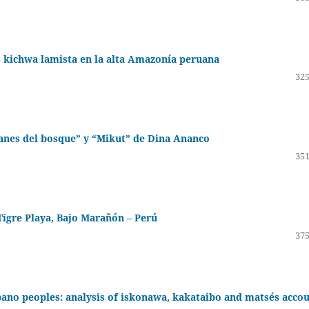
s kichwa lamista en la alta Amazonía peruana
325
ianes del bosque” y “Mikut” de Dina Ananco
351
 Tigre Playa, Bajo Marañón – Perú
375
ano peoples: analysis of iskonawa, kakataibo and matsés acco