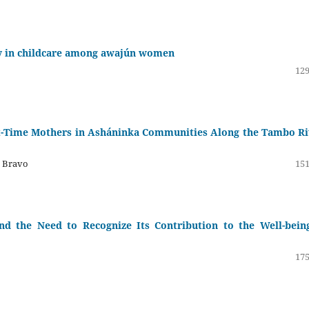
cy in childcare among awajún women
129
t-Time Mothers in Asháninka Communities Along the Tambo Ri
s Bravo
151
nd the Need to Recognize Its Contribution to the Well-bein
175