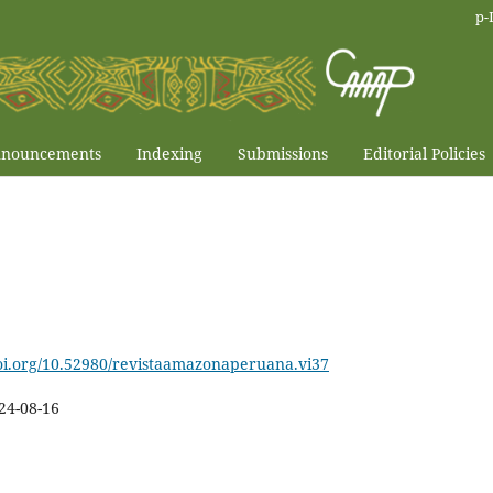
p-
nouncements
Indexing
Submissions
Editorial Policies
doi.org/10.52980/revistaamazonaperuana.vi37
24-08-16