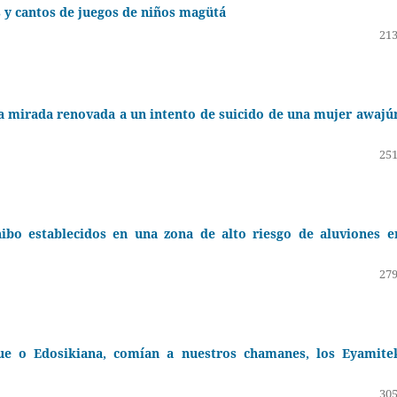
 y cantos de juegos de niños magütá
213
na mirada renovada a un intento de suicido de una mujer awajú
251
ibo establecidos en una zona de alto riesgo de aluviones e
279
ue o Edosikiana, comían a nuestros chamanes, los Eyamite
305