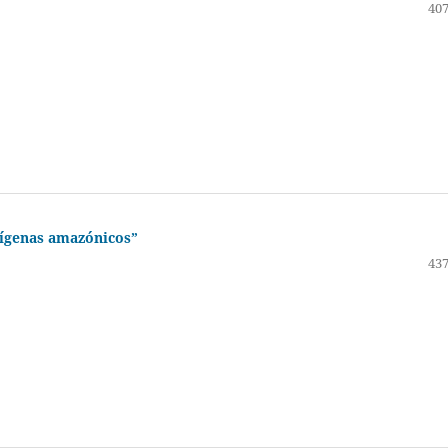
407
dígenas amazónicos”
437