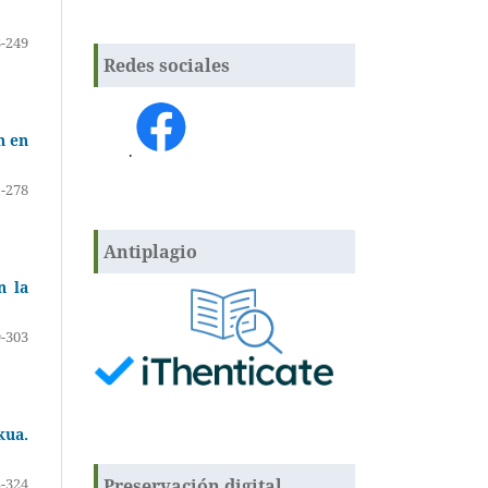
-249
Redes sociales
n en
.
-278
Antiplagio
n la
-303
kua.
Preservación digital
-324