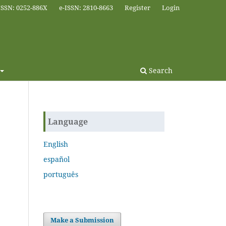
ISSN: 0252-886X
e-ISSN: 2810-8663
Register
Login
Search
Language
English
español
português
Make a Submission