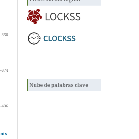
-350
-374
Nube de palabras clave
-406
unts