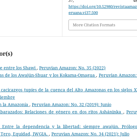
37
, 489-49
https://doi.org/10.52980/revistaama
eruana.vi37.500
More Citation Formats
or(s)
he entre los Shawi
,
Peruvian Amazon: No. 35 (2022)
oas de los Awajún-Shuar y los Kokama-Omagua
,
Peruvian Amazon:
 cacicazgos tupíes de la cuenca del Alto Amazonas en los siglos X
ciembre
n la Amazonía
,
Peruvian Amazon: No. 32 (2019): Junio
mbarazados: Relaciones de género en dos ritos Asháninka
,
Peru
. Entre la dependencia y la libertad: siempre awajún. Prólog
a Tero, Equidad, IWGIA.
,
Peruvian Amazon: No. 34 (2021): Julio