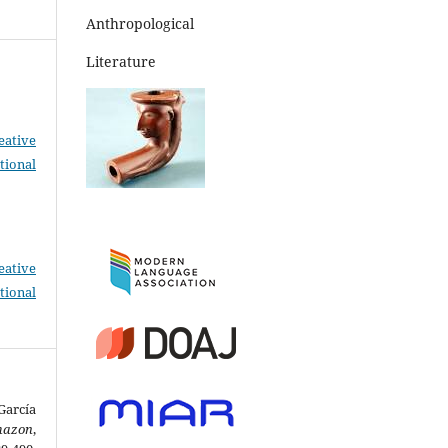
Anthropological
Literature
eative
tional
eative
tional
García
mazon
,