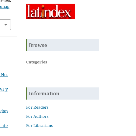
0.
zonap
Browse
Categories
 No.
VI y
Information
For Readers
vian
For Authors
For Librarians
o de