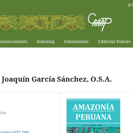
p-
nouncements
Indexing
Submissions
Editorial Policies
Joaquín García Sánchez, O.S.A.
tica
ruana.vi37.500