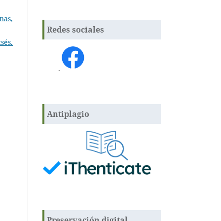
nas,
Redes sociales
sés.
.
Antiplagio
Preservación digital