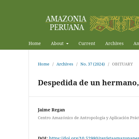
Home
About
Current
Archives
An
Home
/
Archives
/
No. 37 (2024)
/
OBITUARY
Despedida de un hermano, 
Jaime Regan
Centro Amazónico de Antropología y Aplicación Prác
DOI:
https://doi.org/10.52980/revistaamazonape