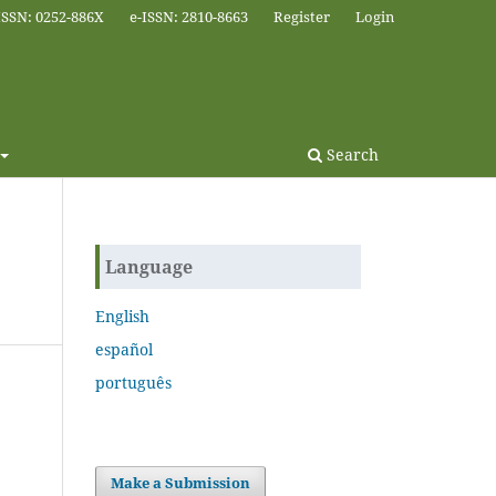
ISSN: 0252-886X
e-ISSN: 2810-8663
Register
Login
Search
Language
English
español
português
Make a Submission