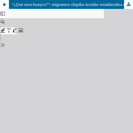
“¿Qué será huayco?”: migrantes shipibo-konibo establecidos en una zona de alto riesgo de aluviones en la periferia de Lima