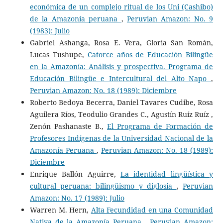
económica de un complejo ritual de los Uni (Cashibo)
de la Amazonía peruana
,
Peruvian Amazon: No. 9
(1983): Julio
Gabriel Ashanga, Rosa E. Vera, Gloria San Román,
Lucas Tushupe,
Catorce años de Educación Bilingüe
en la Amazonía: Análisis y prospectiva. Programa de
Educación Bilingüe e Intercultural del Alto Napo
,
Peruvian Amazon: No. 18 (1989): Diciembre
Roberto Bedoya Becerra, Daniel Tavares Cudibe, Rosa
Aguilera Ríos, Teodulio Grandes C., Agustín Ruíz Ruíz ,
Zenón Pashanaste B.,
El Programa de Formación de
Profesores Indígenas de la Universidad Nacional de la
Amazonía Peruana
,
Peruvian Amazon: No. 18 (1989):
Diciembre
Enrique Ballón Aguirre,
La identidad lingüística y
cultural peruana: bilingüismo y diglosia
,
Peruvian
Amazon: No. 17 (1989): Julio
Warren M. Hern,
Alta Fecundidad en una Comunidad
Nativa de la Amazonía Peruana
,
Peruvian Amazon: