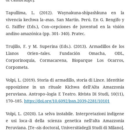
Tapullima, L. (2012). Waynakuna-shipashkuna en la
vivencia kechwa la¬mas. San Martín. Perú. En G. Rengifo y
G. Faiffer (Eds.), Con¬cepciones de juventud en la visión
andino amazónica (pp. 301- 340). Pratec.
Trujillo, F. y M. Superina (Eds.). (2013). Armadillos de los
Llanos Orien¬tales. Fundación Omacha, ODL,
Corporinoquia, Cormacarena, Bioparque Los Ocarros,
Corpometa.
Volpi, L. (2019). Storia di armadillo, storia di Lince. Identitàe
opposizione in un rituale Kichwa dell’Alta Amazzonia
peruviana. Antropo¬logia E Teatro. Rivista Di Studi, 10(11),
170–185.
https://doi.org/10.6092/issn.2039-2281/10101
Volpi, L. (2020). La selva instabile. Interpretazioni indigene
e usi loca¬li della scienza genetica nell’alta Amazzonia
Peruviana. [Te¬sis doctoral, Universitàdegli Studi di Milano].