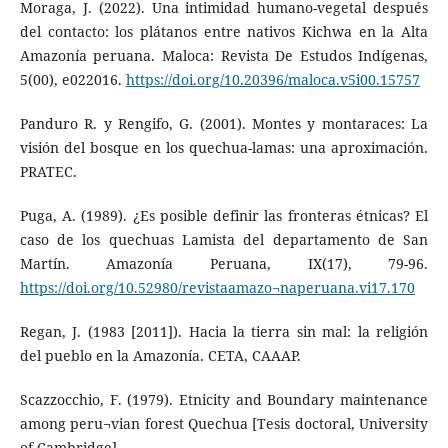
Moraga, J. (2022). Una intimidad humano-vegetal después
del contacto: los plátanos entre nativos Kichwa en la Alta
Amazonía peruana. Maloca: Revista De Estudos Indígenas,
5(00), e022016.
https://doi.org/10.20396/maloca.v5i00.15757
Panduro R. y Rengifo, G. (2001). Montes y montaraces: La
visión del bosque en los quechua-lamas: una aproximación.
PRATEC.
Puga, A. (1989). ¿Es posible definir las fronteras étnicas? El
caso de los quechuas Lamista del departamento de San
Martín. Amazonía Peruana, IX(17), 79-96.
https://doi.org/10.52980/revistaamazo¬naperuana.vi17.170
Regan, J. (1983 [2011]). Hacia la tierra sin mal: la religión
del pueblo en la Amazonía. CETA, CAAAP.
Scazzocchio, F. (1979). Etnicity and Boundary maintenance
among peru¬vian forest Quechua [Tesis doctoral, University
of Cambridge].