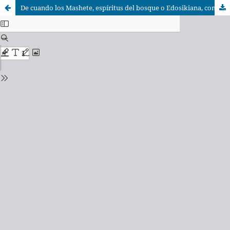
De cuando los Mashete, espíritus del bosque o Edosikiana, comían a nuestros chamanes, los Eyamitekua. (Tradición oral ese eja)