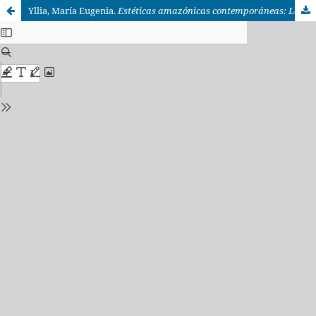
Yllia, María Eugenia.
Estéticas amazónicas contemporáneas: La obra del pintor bora Víctor Churay Roque