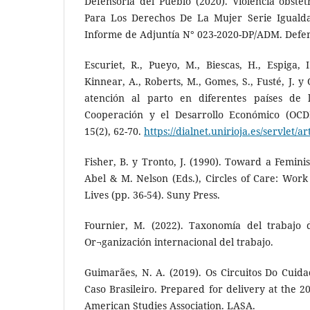
Defensoría del Pueblo (2020). Violencia obstét
Para Los Derechos De La Mujer Serie Igualda
Informe de Adjuntía N° 023-2020-DP/ADM. Defen
Escuriet, R., Pueyo, M., Biescas, H., Espiga, I
Kinnear, A., Roberts, M., Gomes, S., Fusté, J. y
atención al parto en diferentes países de 
Cooperación y el Desarrollo Económico (OCDE
15(2), 62-70.
https://dialnet.unirioja.es/servlet/
Fisher, B. y Tronto, J. (1990). Toward a Femini
Abel & M. Nelson (Eds.), Circles of Care: Wor
Lives (pp. 36-54). Suny Press.
Fournier, M. (2022). Taxonomía del trabajo 
Or¬ganización internacional del trabajo.
Guimarães, N. A. (2019). Os Circuitos Do Cuida
Caso Brasileiro. Prepared for delivery at the 2
American Studies Association. LASA.