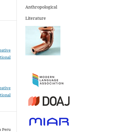
Anthropological
Literature
eative
tional
eative
tional
n Peru