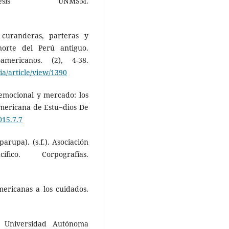
tesis UNMSM.
 curanderas, parteras y
norte del Perú antiguo.
americanos. (2), 4-38.
a/article/view/1390
 emocional y mercado: los
oamericana de Estu¬dios De
015.7.7
arupa). (s.f.). Asociación
o. Corpografías.
mericanas a los cuidados.
o. Universidad Autónoma