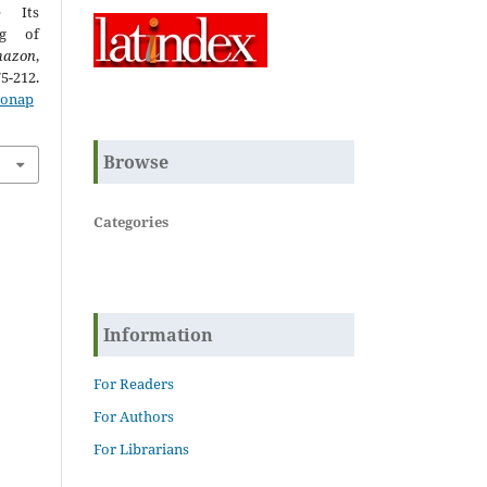
e Its
ng of
mazon
,
2.
zonap
Browse
Categories
Information
For Readers
For Authors
For Librarians