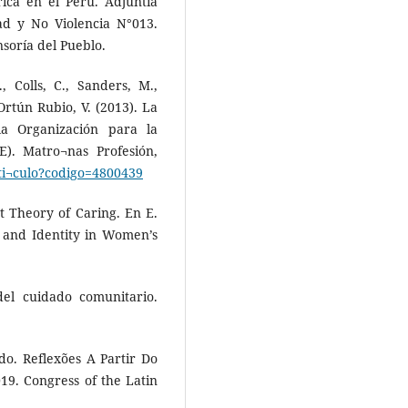
rica en el Perú. Adjuntía
d y No Violencia N°013.
soría del Pueblo.
., Colls, C., Sanders, M.,
 Ortún Rubio, V. (2013). La
la Organización para la
). Matro¬nas Profesión,
arti¬culo?codigo=4800439
st Theory of Caring. En E.
k and Identity in Women’s
del cuidado comunitario.
do. Reflexões A Partir Do
019. Congress of the Latin