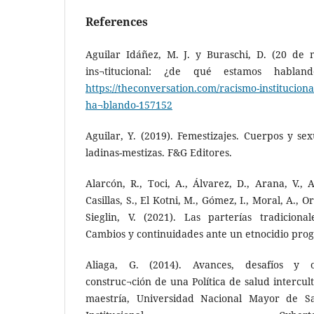
References
Aguilar Idáñez, M. J. y Buraschi, D. (20 de
ins¬titucional: ¿de qué estamos habland
https://theconversation.com/racismo-institucion
ha¬blando-157152
Aguilar, Y. (2019). Femestizajes. Cuerpos y sex
ladinas-mestizas. F&G Editores.
Alarcón, R., Toci, A., Álvarez, D., Arana, V., 
Casillas, S., El Kotni, M., Gómez, I., Moral, A., Or
Sieglin, V. (2021). Las parterías tradicion
Cambios y continuidades ante un etnocidio prog
Aliaga, G. (2014). Avances, desafíos y 
construc¬ción de una Política de salud intercult
maestría, Universidad Nacional Mayor de Sa