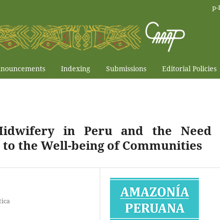
p-
nouncements
Indexing
Submissions
Editorial Policies
 Midwifery in Peru and the Need 
 to the Well-being of Communities
tica