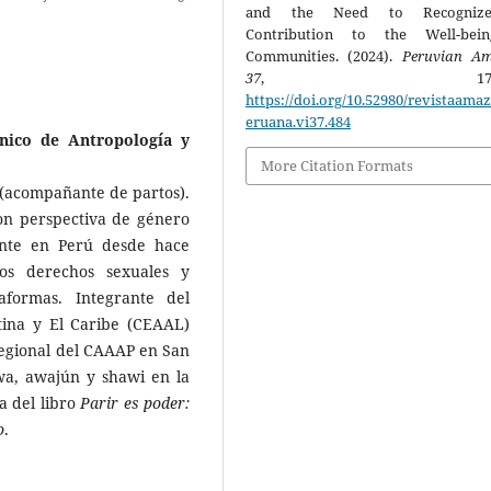
and the Need to Recogniz
Contribution to the Well-bei
Communities. (2024).
Peruvian A
37
, 175-21
https://doi.org/10.52980/revistaama
eruana.vi37.484
nico de Antropología y
More Citation Formats
(acompañante de par­tos).
con perspectiva de gé­nero
dente en Perú desde hace
los derechos sexuales y
aformas. Integrante del
tina y El Caribe (CEAAL)
regional del CAAAP en San
a, awajún y shawi en la
a del libro
Parir es poder:
o
.