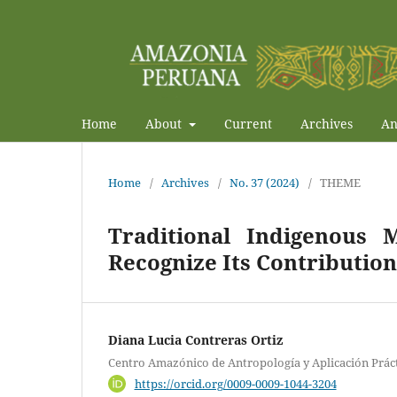
Home
About
Current
Archives
An
Home
/
Archives
/
No. 37 (2024)
/
THEME
Traditional Indigenous
Recognize Its Contribution
Diana Lucia Contreras Ortiz
Centro Amazónico de Antropología y Aplicación Prác
https://orcid.org/0009-0009-1044-3204