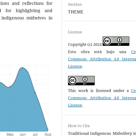
ions and reflections for
Section
nd for highlighting and
THEME
y indigenous midwives in
License
Copyright (c) 2024
Esta obra está bajo una
Cr
Commons Attribution 4.0 Interna
License
.
This work is licensed under a
Cr
Commons Attribution 4.0 Interna
License
.
How to Cite
Traditional Indigenous Midwifery i