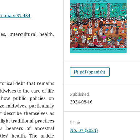
ruana.vi37.484
es, Intercultural health,
pdf (Spanish)
storical debt that remains
dwives to the care of life
Published
 how public policies on
2024-08-16
ze midwives, particularly
t describe themselves as
light traditional practices
Issue
s bearers of ancestral
No. 37 (2024)
es’ health. The article