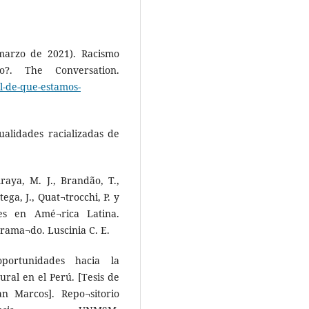
 marzo de 2021). Racismo
o?. The Conversation.
al-de-que-estamos-
ualidades racializadas de
Araya, M. J., Brandão, T.,
tega, J., Quat¬trocchi, P. y
ales en Amé¬rica Latina.
rama¬do. Luscinia C. E.
oportunidades hacia la
ural en el Perú. [Tesis de
n Marcos]. Repo¬sitorio