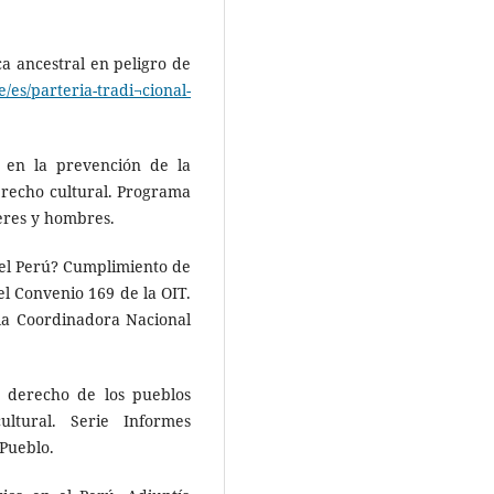
ica ancestral en peligro de
e/es/parteria-tradi¬cional-
l en la prevención de la
erecho cultural. Programa
eres y hombres.
 el Perú? Cumplimiento de
el Convenio 169 de la OIT.
la Coordinadora Nacional
l derecho de los pueblos
ltural. Serie Informes
 Pueblo.