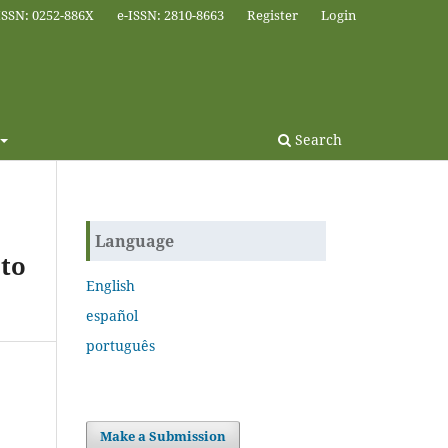
ISSN: 0252-886X
e-ISSN: 2810-8663
Register
Login
Search
Language
to
English
español
português
Make a Submission