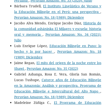
Peruana
,
Peruvian Amazon: No. 33 (2020): Junio
Bárbara Trudell,
El Instituto Lingüístico de Verano y
la Educación Bilingüe en el Perú: una perspectiva
,
Peruvian Amazon: No. 18 (1989): Diciembre
Jacobo Alva Mendo, Enrique Jacobo Díaz,
Historia de
la comunidad asháninka El Milagro y escuela: historia
oral y memoria
,
Peruvian Amazon: No. 34 (2021):
Julio
Luis Enrique López,
Educación Bilingüe en Puno: lo
hecho y lo por hacer
,
Peruvian Amazon: No. 18
(1989): Diciembre
Jaime Regan,
El mito del origen de la noche entre los
Shawi
,
Peruvian Amazon: No. 35 (2022)
Gabriel Ashanga, Rosa E. Vera, Gloria San Román,
Lucas Tushupe,
Catorce años de Educación Bilingüe
en la Amazonía: Análisis y prospectiva. Programa de
Educación Bilingüe e Intercultural del Alto Napo
,
Peruvian Amazon: No. 18 (1989): Diciembre
Madeleine Zúñiga C.,
El Programa de Educación