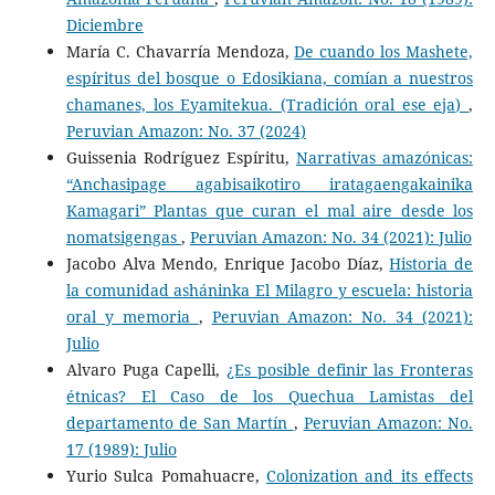
Diciembre
María C. Chavarría Mendoza,
De cuando los Mashete,
espíritus del bosque o Edosikiana, comían a nuestros
chamanes, los Eyamitekua. (Tradición oral ese eja)
,
Peruvian Amazon: No. 37 (2024)
Guissenia Rodríguez Espíritu,
Narrativas amazónicas:
“Anchasipage agabisaikotiro iratagaengakainika
Kamagari” Plantas que curan el mal aire desde los
nomatsigengas
,
Peruvian Amazon: No. 34 (2021): Julio
Jacobo Alva Mendo, Enrique Jacobo Díaz,
Historia de
la comunidad asháninka El Milagro y escuela: historia
oral y memoria
,
Peruvian Amazon: No. 34 (2021):
Julio
Alvaro Puga Capelli,
¿Es posible definir las Fronteras
étnicas? El Caso de los Quechua Lamistas del
departamento de San Martín
,
Peruvian Amazon: No.
17 (1989): Julio
Yurio Sulca Pomahuacre,
Colonization and its effects