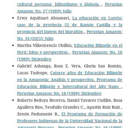
cultural peruana: bilingüismo y diglosia
,
Peruvian
Amazon: No. 17 (1989): Julio
Erwy Aquituari Ahuanari,
La educación en Loreto:
caso de la provincia 55 de Ramón Castilla y la
provincia del Datem del Marañón
,
Peruvian Amazon:
No. 34 (2021): Julio
Martha Villavicencio Ubillús,
Educación Bilingüe en el
Perú: hitos y perspectivas
,
Peruvian Amazon: No. 18
(1989): Diciembre
Gabriel Ashanga, Rosa E. Vera, Gloria San Román,
Lucas Tushupe,
Catorce años de Educación Bilingüe
en la Amazonía: Análisis y prospectiva. Programa de
Educación Bilingüe e Intercultural del Alto Napo
,
Peruvian Amazon: No. 18 (1989): Diciembre
Roberto Bedoya Becerra, Daniel Tavares Cudibe, Rosa
Aguilera Ríos, Teodulio Grandes C., Agustín Ruíz Ruíz ,
Zenón Pashanaste B.,
El Programa de Formación de
Profesores Indígenas de la Universidad Nacional de la
Amazonía Peruana
,
Peruvian Amazon: No. 18 (1989):