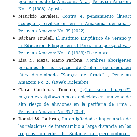
poblaciones de la Amazonía Alta
,
Peruvian Amazon:
No. 15 (1988): Agosto
Mauricio Zavaleta,
Contra el pensamiento linear:
ecología y civilización en la Amazonía peruana
,
Peruvian Amazon: No. 35 (2022)
Bárbara Trudell,
El Instituto Lingüístico de Verano y
la Educación Bilingüe en el Perú: una perspectiva
,
Peruvian Amazon: No. 18 (1989): Diciembre
Eisa N. Meza, Mario Paríona,
Nombres aborígenes
peruanos de las especies de Croton que producen
látex denominado "Sangre de Grado"
,
Peruvian
Amazon: No. 26 (1999): Diciembre
Clara Cárdenas Timoteo,
“¿Qué será huayco?”:
migrantes shipibo-konibo establecidos en una zona de
alto riesgo de aluviones en la periferia de Lima
,
Peruvian Amazon: No. 37 (2024)
Donald W. Lathrap,
La antigüedad e importancia de
las relaciones de intercambio a larga distancia en los
trópicos húmedos de Sudamérica precolombina
,