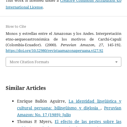
This work is licensed under a
Creative Commons Attribution 4.0
International License
.
How to Cite
Monos y estrellas entre el Amazonas y los Andes. Interpretación
etno-aequeoastronómica de los motivos de Carchí-Capulí
(Colombia-Ecuador). (2000).
Peruvian Amazon
,
27
, 145-192.
https://doi.org/10.52980/revistaamazonaperuana.vi27.92
More Citation Formats
Similar Articles
Enrique Ballón Aguirre,
La identidad lingüística y
cultural peruana: bilingüismo y diglosia
,
Peruvian
Amazon: No. 17 (1989): Julio
Thomas P. Myers,
El efecto de las pestes sobre las