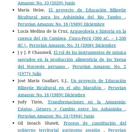
Amazon: No. 33 (2020): Junio
María Heise,
El proyecto de Educación Bilingüe
Bicultural para los Asháninka del Río Tambo
,
Peruvian Amazon: No. 18 (1989): Diciembre
Lucía Medina de la Cruz,
Arqueología e historia en la
cuenca del río Camisea, Cusco-Perú (300 aC. – 1,200
dC.)
,
Peruvian Amazon: No. 31 (2008): Diciembre
J y J. P. Chaumeil,
El rol de los instrumentos de música
sagrados en la producción alimenticia de los Yagua
del Noroeste peruano
,
Peruvian Amazon: No. 2
(1977): Julio
José María Guallart, S.J.,
Un proyecto de Educación
Bilingüe Bicultural en el alto Marañón
,
Peruvian
Amazon: No. 18 (1989): Diciembre
Judy Tizón,
Transformaciones en la Amazonía:
Estatus, Género y Cambio entre los Asháninka
,
Peruvian Amazon: No. 24 (1994): Junio
Gil Inoach Shawit,
Proceso de constitución del
gobierno territorial autónomo awajún
,
Peruvian