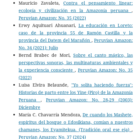
Mauricio Zavaleta,
Contra el pensamiento linear:
ecología y civilización en la Amazonía peruana
,
Peruvian Amazon: No. 35 (2022)
Erwy Aquituari Ahuanari,
La educación en Loreto:
caso de la provincia 55 de Ramón Castilla y la
provincia del Datem del Marañón
,
Peruvian Amazon:
No. 34 (2021): Julio
Bernd Brabec de Mori,
Sobre el canto mágico, las
perspectivas sonoras, las multinaturas ambientales y
la experiencia consciente
,
Peruvian Amazon: No. 35
(2022)
Luisa Elvira Belaunde,
"Yo solita haciendo fuerza":
Historias de parto entre los Yine (Piro) de la Amazonía
Peruana
,
Peruvian Amazon: No. 28-29 (2003):
Diciembre
María C. Chavarría Mendoza,
De cuando los Mashete,
espíritus del bosque o Edosikiana, comían a nuestros
chamanes, los Eyamitekua. (Tradición oral ese eja)
,
Peruvian Amazon: No. 37 (2024)