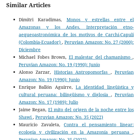
Similar Articles
Dimitri Karadimas,
Monos y estrellas entre el
Amazonas y los Andes. Interpretación etno-
aequeoastronómica de los motivos de Carchí-Capulí
(Colombia-Ecuador)
,
Peruvian Amazon: No. 27 (2000):
Diciembre
Michael Fobes Brown,
El malestar del chamanismo
,
Peruvian Amazon: No. 19 (1990): Junio
Alonso Zarzar,
Historias Antropomorfas
,
Peruvian
Amazon: No. 19 (1990): Junio
Enrique Ballón Aguirre,
La identidad lingüística y
cultural peruana: bilingüismo y diglosia
,
Peruvian
Amazon: No. 17 (1989): Julio
Jaime Regan,
El mito del origen de la noche entre los
Shawi
,
Peruvian Amazon: No. 35 (2022)
Mauricio Zavaleta,
Contra el pensamiento linear:
ecología y civilización en la Amazonía peruana
,
Peruvian Amazon: No. 35 (2022)