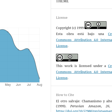
THEME
License
Copyright (c) 1999
Esta obra está bajo una
Cr
Commons Attribution 4.0 Interna
License
.
This work is licensed under a
Cr
Commons Attribution 4.0 Interna
License
.
How to Cite
El otro salvaje: Chamanismo y alte
(1999).
Peruvian Amazon
,
26
,
https://doi.org/10.52980/revistaama