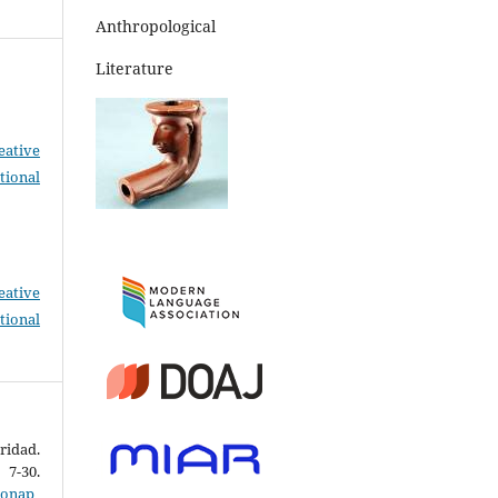
Anthropological
Literature
eative
tional
eative
tional
ridad.
 7-30.
zonap