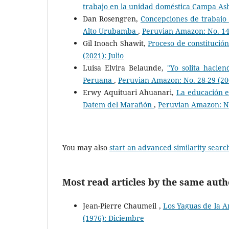
trabajo en la unidad doméstica Campa A
Dan Rosengren,
Concepciones de trabajo y
Alto Urubamba
,
Peruvian Amazon: No. 14
Gil Inoach Shawit,
Proceso de constitució
(2021): Julio
Luisa Elvira Belaunde,
"Yo solita hacien
Peruana
,
Peruvian Amazon: No. 28-29 (20
Erwy Aquituari Ahuanari,
La educación e
Datem del Marañón
,
Peruvian Amazon: No.
You may also
start an advanced similarity searc
Most read articles by the same auth
Jean-Pierre Chaumeil ,
Los Yaguas de la 
(1976): Diciembre