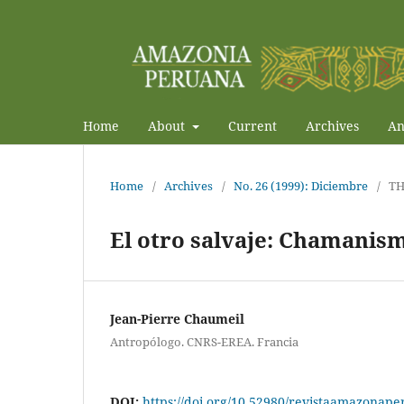
Home
About
Current
Archives
An
Home
/
Archives
/
No. 26 (1999): Diciembre
/
T
El otro salvaje: Chamanism
Jean-Pierre Chaumeil
Antropólogo. CNRS-EREA. Francia
DOI:
https://doi.org/10.52980/revistaamazonape