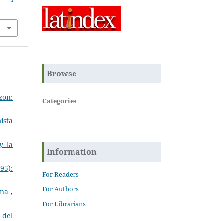
Browse
zon:
Categories
ista
y la
Information
95):
For Readers
For Authors
gena
,
For Librarians
 del