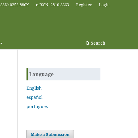
ISSN: 0252-886X
e-ISSN: 2810-8663
Register
Login
Search
Language
English
español
português
Make a Submission