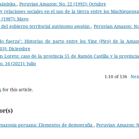
sháninka
,
Peruvian Amazon: No. 22 (1992): Octubre
 relaciones sociales en el uso de la tierra entre los Machiguenga
 (1987): Mayo
n del gobierno territorial autónomo awajún
,
Peruvian Amazon: No
do fuerza": Historias de parto entre los Yine (Piro) de la Amaz
03): Diciembre
n Loreto: caso de la provincia 55 de Ramón Castilla y la provincia
 34 (2021): Julio
1-10 of 136
Nex
h
for this article.
or(s)
Amazonía peruana: Elementos de demografía
,
Peruvian Amazon: N