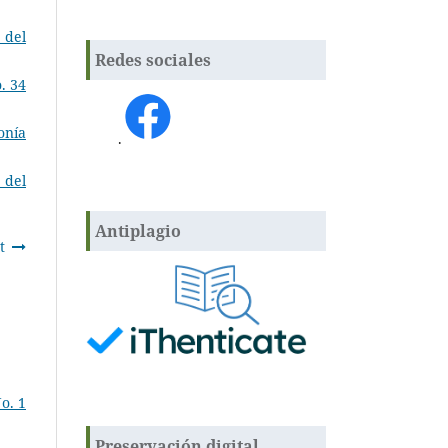
 del
Redes sociales
. 34
onía
.
 del
Antiplagio
t
o. 1
Preservación digital