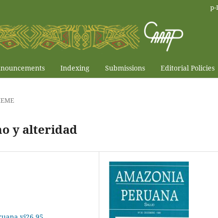
p-
nouncements
Indexing
Submissions
Editorial Policies
HEME
o y alteridad
ruana.vi26.95