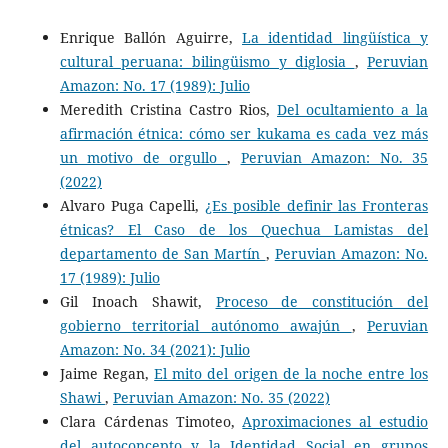
Enrique Ballón Aguirre,
La identidad lingüística y
cultural peruana: bilingüismo y diglosia
,
Peruvian
Amazon: No. 17 (1989): Julio
Meredith Cristina Castro Rios,
Del ocultamiento a la
afirmación étnica: cómo ser kukama es cada vez más
un motivo de orgullo
,
Peruvian Amazon: No. 35
(2022)
Alvaro Puga Capelli,
¿Es posible definir las Fronteras
étnicas? El Caso de los Quechua Lamistas del
departamento de San Martín
,
Peruvian Amazon: No.
17 (1989): Julio
Gil Inoach Shawit,
Proceso de constitución del
gobierno territorial autónomo awajún
,
Peruvian
Amazon: No. 34 (2021): Julio
Jaime Regan,
El mito del origen de la noche entre los
Shawi
,
Peruvian Amazon: No. 35 (2022)
Clara Cárdenas Timoteo,
Aproximaciones al estudio
del autoconcepto y la Identidad Social en grupos