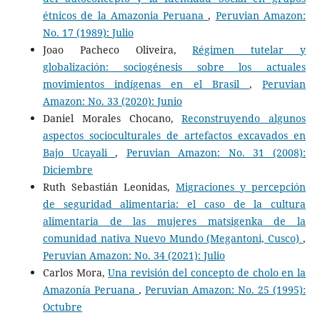
étnicos de la Amazonia Peruana
,
Peruvian Amazon:
No. 17 (1989): Julio
Joao Pacheco Oliveira,
Régimen tutelar y
globalización: sociogénesis sobre los actuales
movimientos indígenas en el Brasil
,
Peruvian
Amazon: No. 33 (2020): Junio
Daniel Morales Chocano,
Reconstruyendo algunos
aspectos socioculturales de artefactos excavados en
Bajo Ucayali
,
Peruvian Amazon: No. 31 (2008):
Diciembre
Ruth Sebastián Leonidas,
Migraciones y percepción
de seguridad alimentaria: el caso de la cultura
alimentaria de las mujeres matsigenka de la
comunidad nativa Nuevo Mundo (Megantoni, Cusco)
,
Peruvian Amazon: No. 34 (2021): Julio
Carlos Mora,
Una revisión del concepto de cholo en la
Amazonía Peruana
,
Peruvian Amazon: No. 25 (1995):
Octubre