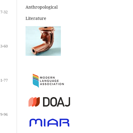
Anthropological
17-32
Literature
33-60
61-77
79-96