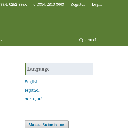
ISSN: 0252-886X
e-ISSN: 2810-8663
Register
Login
Search
Language
English
español
português
Make a Submission