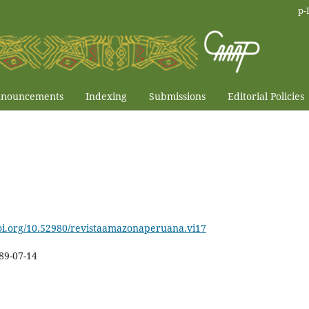
p-
nouncements
Indexing
Submissions
Editorial Policies
doi.org/10.52980/revistaamazonaperuana.vi17
89-07-14