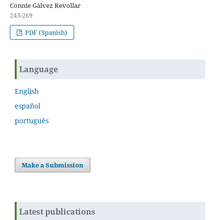
Connie Gálvez Revollar
243-269
PDF (Spanish)
Language
English
español
português
Make a Submission
Latest publications