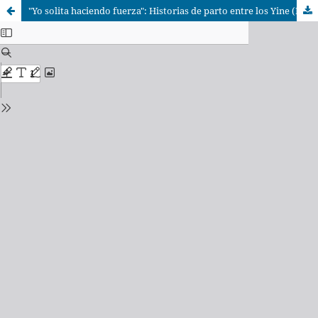
"Yo solita haciendo fuerza": Historias de parto entre los Yine (Piro) de la Amazonía Peruana