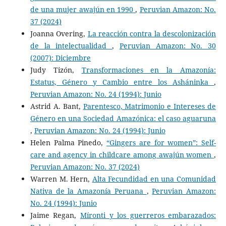
de una mujer awajún en 1990
,
Peruvian Amazon: No.
37 (2024)
Joanna Overing,
La reacción contra la descolonización
de la intelectualidad
,
Peruvian Amazon: No. 30
(2007): Diciembre
Judy Tizón,
Transformaciones en la Amazonía:
Estatus, Género y Cambio entre los Asháninka
,
Peruvian Amazon: No. 24 (1994): Junio
Astrid A. Bant,
Parentesco, Matrimonio e Intereses de
Género en una Sociedad Amazónica: el caso aguaruna
,
Peruvian Amazon: No. 24 (1994): Junio
Helen Palma Pinedo,
“Gingers are for women”: Self-
care and agency in childcare among awajún women
,
Peruvian Amazon: No. 37 (2024)
Warren M. Hern,
Alta Fecundidad en una Comunidad
Nativa de la Amazonía Peruana
,
Peruvian Amazon:
No. 24 (1994): Junio
Jaime Regan,
Míronti y los guerreros embarazados: