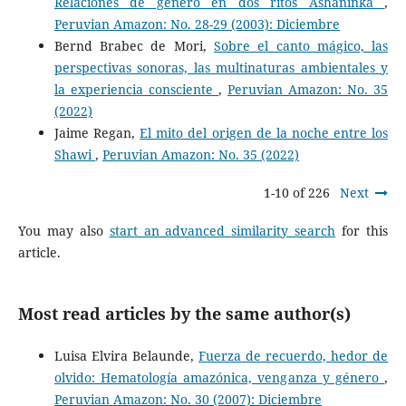
Relaciones de género en dos ritos Asháninka
,
Peruvian Amazon: No. 28-29 (2003): Diciembre
Bernd Brabec de Mori,
Sobre el canto mágico, las
perspectivas sonoras, las multinaturas ambientales y
la experiencia consciente
,
Peruvian Amazon: No. 35
(2022)
Jaime Regan,
El mito del origen de la noche entre los
Shawi
,
Peruvian Amazon: No. 35 (2022)
1-10 of 226
Next
You may also
start an advanced similarity search
for this
article.
Most read articles by the same author(s)
Luisa Elvira Belaunde,
Fuerza de recuerdo, hedor de
olvido: Hematología amazónica, venganza y género
,
Peruvian Amazon: No. 30 (2007): Diciembre