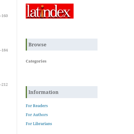
-160
Browse
-184
Categories
-212
Information
For Readers
For Authors
For Librarians