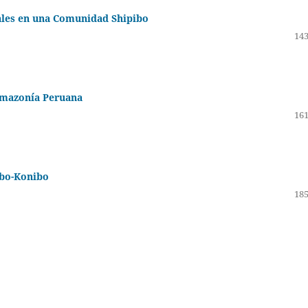
ales en una Comunidad Shipibo
143
 Amazonía Peruana
161
ibo-Konibo
185