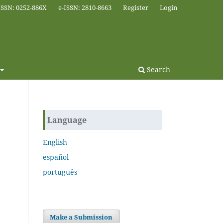
ISSN: 0252-886X
e-ISSN: 2810-8663
Register
Login
Search
Language
English
español
português
Make a Submission