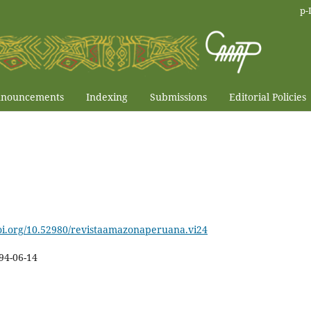
p-
nouncements
Indexing
Submissions
Editorial Policies
doi.org/10.52980/revistaamazonaperuana.vi24
94-06-14