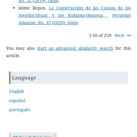
No. 32 (2019): Junio
Jaime Regan,
La Construcción de las Canoas de los
Awajún-Shuar y los Kokama-Omagua
,
Peruvian
Amazon: No. 33 (2020): Junio
1-10 of 259
Next
You may also
start an advanced similarity search
for this
article.
Language
English
español
português