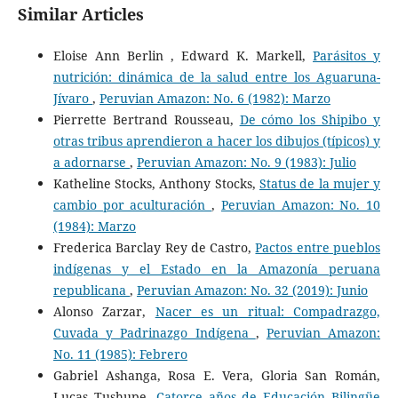
Similar Articles
Eloise Ann Berlin , Edward K. Markell,
Parásitos y
nutrición: dinámica de la salud entre los Aguaruna-
Jívaro
,
Peruvian Amazon: No. 6 (1982): Marzo
Pierrette Bertrand Rousseau,
De cómo los Shipibo y
otras tribus aprendieron a hacer los dibujos (típicos) y
a adornarse
,
Peruvian Amazon: No. 9 (1983): Julio
Katheline Stocks, Anthony Stocks,
Status de la mujer y
cambio por aculturación
,
Peruvian Amazon: No. 10
(1984): Marzo
Frederica Barclay Rey de Castro,
Pactos entre pueblos
indígenas y el Estado en la Amazonía peruana
republicana
,
Peruvian Amazon: No. 32 (2019): Junio
Alonso Zarzar,
Nacer es un ritual: Compadrazgo,
Cuvada y Padrinazgo Indígena
,
Peruvian Amazon:
No. 11 (1985): Febrero
Gabriel Ashanga, Rosa E. Vera, Gloria San Román,
Lucas Tushupe,
Catorce años de Educación Bilingüe