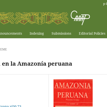
p-
nouncements
Indexing
Submissions
Editorial Policies
HEME
n en la Amazonía peruana
ruana.vi30.73