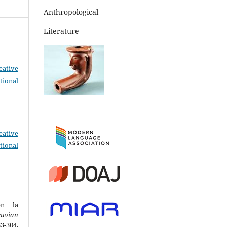
Anthropological
Literature
eative
tional
eative
tional
en la
ruvian
04.