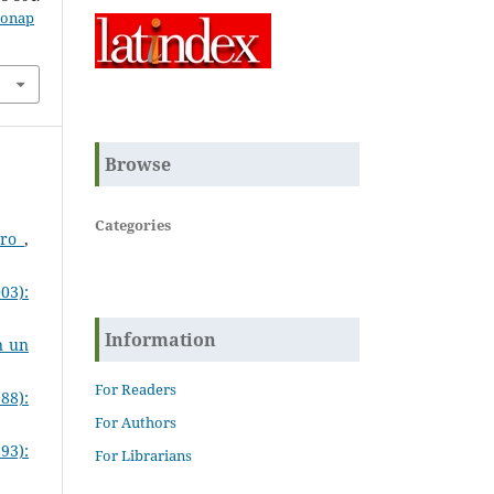
zonap
Browse
Categories
ero
,
03):
Information
n un
For Readers
88):
For Authors
93):
For Librarians