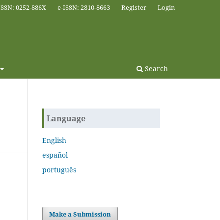
ISSN: 0252-886X
e-ISSN: 2810-8663
Register
Login
Search
Language
English
español
português
Make a Submission