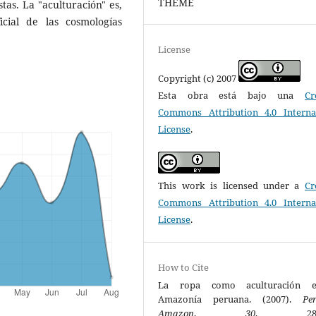
THEME
stas. La "aculturación" es,
icial de las cosmologías
License
Copyright (c) 2007
Esta obra está bajo una
Cr
Commons Attribution 4.0 Interna
License
.
This work is licensed under a
Cr
Commons Attribution 4.0 Interna
License
.
How to Cite
La ropa como aculturación 
Amazonía peruana. (2007).
Pe
Amazon
,
30
, 283-3