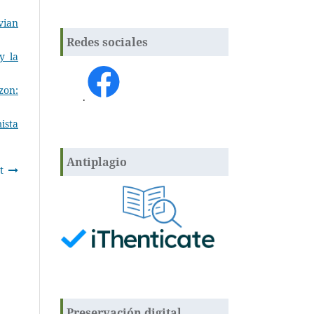
vian
Redes sociales
y la
zon:
.
ista
Antiplagio
t
Preservación digital