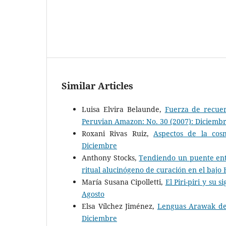
Similar Articles
Luisa Elvira Belaunde,
Fuerza de recue
Peruvian Amazon: No. 30 (2007): Diciemb
Roxani Rivas Ruiz,
Aspectos de la cos
Diciembre
Anthony Stocks,
Tendiendo un puente entre
ritual alucinógeno de curación en el bajo
María Susana Cipolletti,
El Piri-piri y su
Agosto
Elsa Vílchez Jiménez,
Lenguas Arawak del
Diciembre