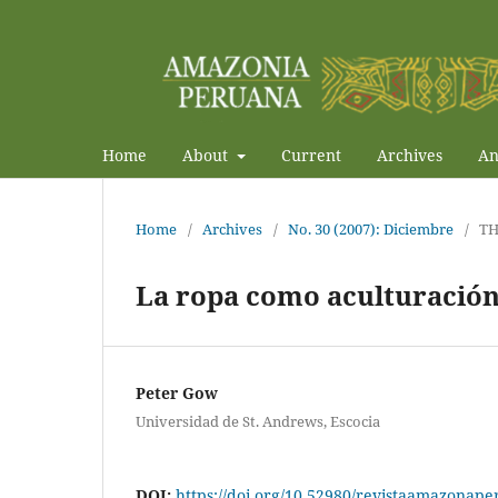
Home
About
Current
Archives
An
Home
/
Archives
/
No. 30 (2007): Diciembre
/
T
La ropa como aculturació
Peter Gow
Universidad de St. Andrews, Escocia
DOI:
https://doi.org/10.52980/revistaamazonape