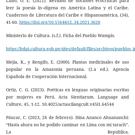
Lubo, O. E. (2021). Revisión de nociones ecocríticas para
leer la poesía in¬dígena en América Latina y el Caribe.
Cuadernos de Literatura del Caribe e Hispanoamérica, (34),
41-60.
https://doi.org/10.15648/cl..34.2021.3620
Ministerio de Cultura. (s.f.). Ficha del Pueblo Wampis.
https://bdpi.cultura.gob.pe/sites/default/files/archivos/pueb
Mejía, K., y Rengifo, E. (2000). Plantas medicinales de uso
popular en la Amazonia peruana. (2.a ed.). Agencia
Española de Cooperación Internacional.
Ortiz, C. G. (2023). Poéticas en lenguas originarias escritas
por mujeres en Perú. Acta Sientiarum. Language and
Culture, 45, 1-12. 10.4025/actascilangcult.v45i1.64544
Páucar, C. (2023, 26 de febrero). Dina Ananco Ahuananchi:
“Hasta ahora no he podido caminar en Lima con mi tarach”.
La República.