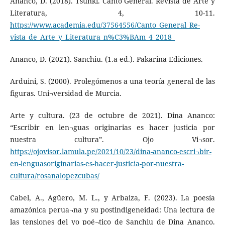
Ananco, D. (2018). Tsunki. Canto General. Revista de Arte y
Literatura, 4, 10-11.
https://www.academia.edu/37564556/Canto_General_Re-
vista_de_Arte_y_Literatura_n%C3%BAm_4_2018_
Ananco, D. (2021). Sanchiu. (1.a ed.). Pakarina Ediciones.
Arduini, S. (2000). Prolegómenos a una teoría general de las
figuras. Uni¬versidad de Murcia.
Arte y cultura. (23 de octubre de 2021). Dina Ananco:
“Escribir en len¬guas originarias es hacer justicia por
nuestra cultura”. Ojo Vi¬sor.
https://ojovisor.lamula.pe/2021/10/23/dina-ananco-escri¬bir-
en-lenguasoriginarias-es-hacer-justicia-por-nuestra-
cultura/rosanalopezcubas/
Cabel, A., Agüero, M. L., y Arbaiza, F. (2023). La poesía
amazónica perua¬na y su postindigeneidad: Una lectura de
las tensiones del yo poé¬tico de Sanchiu de Dina Ananco.