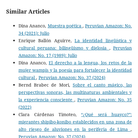
Similar Articles
Dina Ananco,
Muestra poética
,
Peruvian Amazon: No.
34 (2021): Julio
Enrique Ballón Aguirre,
La identidad lingüística y
cultural peruana: bilingüismo y diglosia
,
Peruvian
Amazon: No. 17 (1989): Julio
Dina Ananco,
El derecho a la lengua, los retos de la
mujer wampis y la poesía para fortalecer la identidad
cultural
,
Peruvian Amazon: No. 37 (2024)
Bernd Brabec de Mori,
Sobre el canto mágico, las
perspectivas sonoras, las multinaturas ambientales y
la experiencia consciente
,
Peruvian Amazon: No. 35
(2022)
Clara Cárdenas Timoteo,
“¿Qué será huayco?”:
migrantes shipibo-konibo establecidos en una zona de
alto riesgo de aluviones en la periferia de Lima
,
Peruvian Amazon: No. 37 (2024)