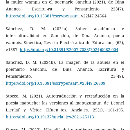
la mujer wampis en el poemario Sanchiu (2021), de Dina
Ananco. Escritu¬ra y Pensamiento. 22(47).
https://doi.org/10.15381/escrypensam
. v22i47.24564
Sánchez, D. M. (2024a). Saber académico e
interculturalidad en San¬chiu, de Dina Ananco, poeta
wampís. Sinéctica, Revista Electró¬nica de Educación, (62),
e1587.
https://doi.org/10.31391/S2007-7033(2024)0062-004
Sánchez, D. M. (2024b). La imagen de la abuela en el
poemario Sanchiu, de Dina Ananco. Escritura y
Pensamiento, 23(49).
https://doi.org/10.15381/escrypensam.v23i49.26809
Stocco, M. (2021). Autotraducción y retraducción en la
poesía mapuche: las versiones al mapuzungun de Leonel
Lienlaf y Víctor Cifuen¬tes. Anclajes, 25(1), 181-195.
https://doi.org/10.19137/ancla¬jes-2021-25113
Stocco, M. (2022). Más allá del paradigma monolingüe: la