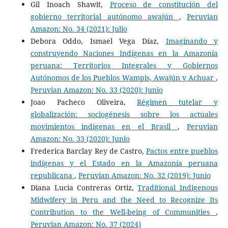
Gil Inoach Shawit,
Proceso de constitución del
gobierno territorial autónomo awajún
,
Peruvian
Amazon: No. 34 (2021): Julio
Debora Oddo, Ismael Vega Díaz,
Imaginando y
construyendo Naciones Indígenas en la Amazonía
peruana: Territorios Integrales y Gobiernos
Autónomos de los Pueblos Wampis, Awajún y Achuar
,
Peruvian Amazon: No. 33 (2020): Junio
Joao Pacheco Oliveira,
Régimen tutelar y
globalización: sociogénesis sobre los actuales
movimientos indígenas en el Brasil
,
Peruvian
Amazon: No. 33 (2020): Junio
Frederica Barclay Rey de Castro,
Pactos entre pueblos
indígenas y el Estado en la Amazonía peruana
republicana
,
Peruvian Amazon: No. 32 (2019): Junio
Diana Lucia Contreras Ortiz,
Traditional Indigenous
Midwifery in Peru and the Need to Recognize Its
Contribution to the Well-being of Communities
,
Peruvian Amazon: No. 37 (2024)