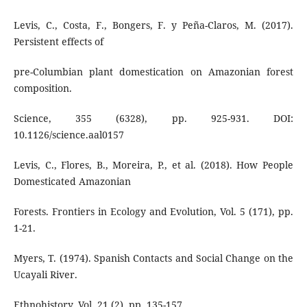
Levis, C., Costa, F., Bongers, F. y Peña-Claros, M. (2017).
Persistent effects of
pre-Columbian plant domestication on Amazonian forest
composition.
Science, 355 (6328), pp. 925-931. DOI:
10.1126/science.aal0157
Levis, C., Flores, B., Moreira, P., et al. (2018). How People
Domesticated Amazonian
Forests. Frontiers in Ecology and Evolution, Vol. 5 (171), pp.
1-21.
Myers, T. (1974). Spanish Contacts and Social Change on the
Ucayali River.
Ethnohistory, Vol. 21 (2), pp. 135-157.