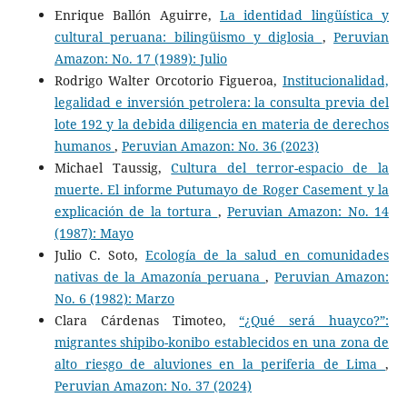
Enrique Ballón Aguirre,
La identidad lingüística y
cultural peruana: bilingüismo y diglosia
,
Peruvian
Amazon: No. 17 (1989): Julio
Rodrigo Walter Orcotorio Figueroa,
Institucionalidad,
legalidad e inversión petrolera: la consulta previa del
lote 192 y la debida diligencia en materia de derechos
humanos
,
Peruvian Amazon: No. 36 (2023)
Michael Taussig,
Cultura del terror-espacio de la
muerte. El informe Putumayo de Roger Casement y la
explicación de la tortura
,
Peruvian Amazon: No. 14
(1987): Mayo
Julio C. Soto,
Ecología de la salud en comunidades
nativas de la Amazonía peruana
,
Peruvian Amazon:
No. 6 (1982): Marzo
Clara Cárdenas Timoteo,
“¿Qué será huayco?”:
migrantes shipibo-konibo establecidos en una zona de
alto riesgo de aluviones en la periferia de Lima
,
Peruvian Amazon: No. 37 (2024)