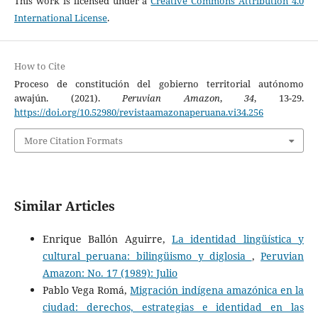
This work is licensed under a
Creative Commons Attribution 4.0
International License
.
How to Cite
Proceso de constitución del gobierno territorial autónomo
awajún. (2021).
Peruvian Amazon
,
34
, 13-29.
https://doi.org/10.52980/revistaamazonaperuana.vi34.256
More Citation Formats
Similar Articles
Enrique Ballón Aguirre,
La identidad lingüística y
cultural peruana: bilingüismo y diglosia
,
Peruvian
Amazon: No. 17 (1989): Julio
Pablo Vega Romá,
Migración indígena amazónica en la
ciudad: derechos, estrategias e identidad en las