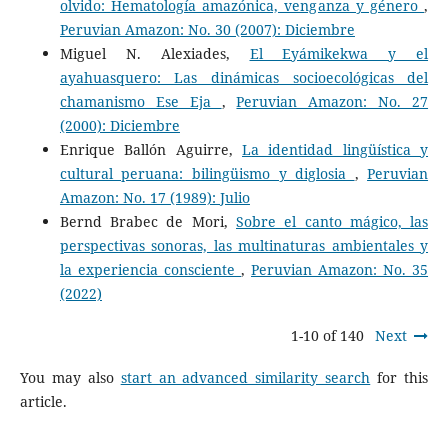
olvido: Hematología amazónica, venganza y género
,
Peruvian Amazon: No. 30 (2007): Diciembre
Miguel N. Alexiades,
El Eyámikekwa y el
ayahuasquero: Las dinámicas socioecológicas del
chamanismo Ese Eja
,
Peruvian Amazon: No. 27
(2000): Diciembre
Enrique Ballón Aguirre,
La identidad lingüística y
cultural peruana: bilingüismo y diglosia
,
Peruvian
Amazon: No. 17 (1989): Julio
Bernd Brabec de Mori,
Sobre el canto mágico, las
perspectivas sonoras, las multinaturas ambientales y
la experiencia consciente
,
Peruvian Amazon: No. 35
(2022)
1-10 of 140
Next
You may also
start an advanced similarity search
for this
article.