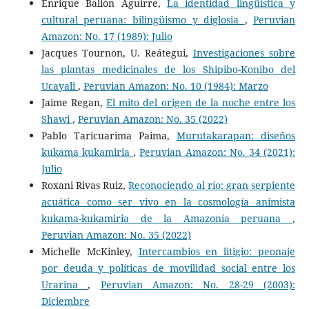
Enrique Ballón Aguirre,
La identidad lingüística y
cultural peruana: bilingüismo y diglosia
,
Peruvian
Amazon: No. 17 (1989): Julio
Jacques Tournon, U. Reátegui,
Investigaciones sobre
las plantas medicinales de los Shipibo-Konibo del
Ucayali
,
Peruvian Amazon: No. 10 (1984): Marzo
Jaime Regan,
El mito del origen de la noche entre los
Shawi
,
Peruvian Amazon: No. 35 (2022)
Pablo Taricuarima Paima,
Murutakarapan: diseños
kukama kukamiria
,
Peruvian Amazon: No. 34 (2021):
Julio
Roxani Rivas Ruiz,
Reconociendo al río: gran serpiente
acuática como ser vivo en la cosmología animista
kukama-kukamiria de la Amazonía peruana
,
Peruvian Amazon: No. 35 (2022)
Michelle McKinley,
Intercambios en litigio: peonaje
por deuda y políticas de movilidad social entre los
Urarina
,
Peruvian Amazon: No. 28-29 (2003):
Diciembre