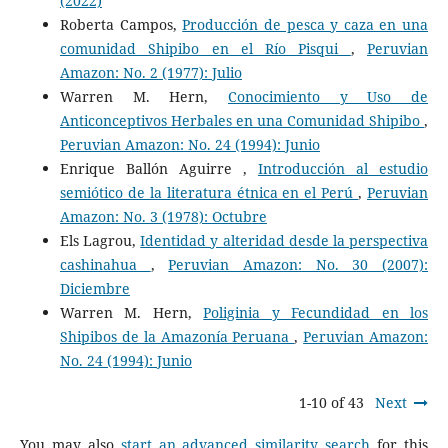
(2022)
Roberta Campos,
Producción de pesca y caza en una
comunidad Shipibo en el Río Pisqui
,
Peruvian
Amazon: No. 2 (1977): Julio
Warren M. Hern,
Conocimiento y Uso de
Anticonceptivos Herbales en una Comunidad Shipibo
,
Peruvian Amazon: No. 24 (1994): Junio
Enrique Ballón Aguirre ,
Introducción al estudio
semiótico de la literatura étnica en el Perú
,
Peruvian
Amazon: No. 3 (1978): Octubre
Els Lagrou,
Identidad y alteridad desde la perspectiva
cashinahua
,
Peruvian Amazon: No. 30 (2007):
Diciembre
Warren M. Hern,
Poliginia y Fecundidad en los
Shipibos de la Amazonía Peruana
,
Peruvian Amazon:
No. 24 (1994): Junio
1-10 of 43
Next
You may also
start an advanced similarity search
for this