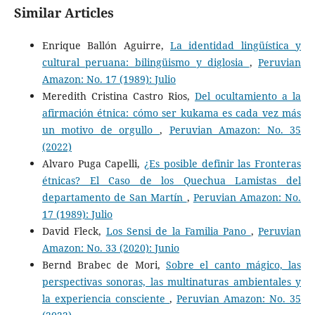
Similar Articles
Enrique Ballón Aguirre,
La identidad lingüística y
cultural peruana: bilingüismo y diglosia
,
Peruvian
Amazon: No. 17 (1989): Julio
Meredith Cristina Castro Rios,
Del ocultamiento a la
afirmación étnica: cómo ser kukama es cada vez más
un motivo de orgullo
,
Peruvian Amazon: No. 35
(2022)
Alvaro Puga Capelli,
¿Es posible definir las Fronteras
étnicas? El Caso de los Quechua Lamistas del
departamento de San Martín
,
Peruvian Amazon: No.
17 (1989): Julio
David Fleck,
Los Sensi de la Familia Pano
,
Peruvian
Amazon: No. 33 (2020): Junio
Bernd Brabec de Mori,
Sobre el canto mágico, las
perspectivas sonoras, las multinaturas ambientales y
la experiencia consciente
,
Peruvian Amazon: No. 35