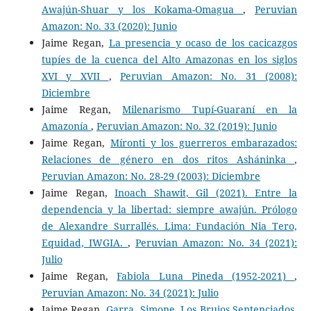
Awajún-Shuar y los Kokama-Omagua
,
Peruvian
Amazon: No. 33 (2020): Junio
Jaime Regan,
La presencia y ocaso de los cacicazgos
tupíes de la cuenca del Alto Amazonas en los siglos
XVI y XVII
,
Peruvian Amazon: No. 31 (2008):
Diciembre
Jaime Regan,
Milenarismo Tupí-Guaraní en la
Amazonía
,
Peruvian Amazon: No. 32 (2019): Junio
Jaime Regan,
Míronti y los guerreros embarazados:
Relaciones de género en dos ritos Asháninka
,
Peruvian Amazon: No. 28-29 (2003): Diciembre
Jaime Regan,
Inoach Shawit, Gil (2021). Entre la
dependencia y la libertad: siempre awajún. Prólogo
de Alexandre Surrallés. Lima: Fundación Nia Tero,
Equidad, IWGIA.
,
Peruvian Amazon: No. 34 (2021):
Julio
Jaime Regan,
Fabiola Luna Pineda (1952-2021)
,
Peruvian Amazon: No. 34 (2021): Julio
Jaime Regan,
Garra, Simone. Los Brujos Sentenciados.