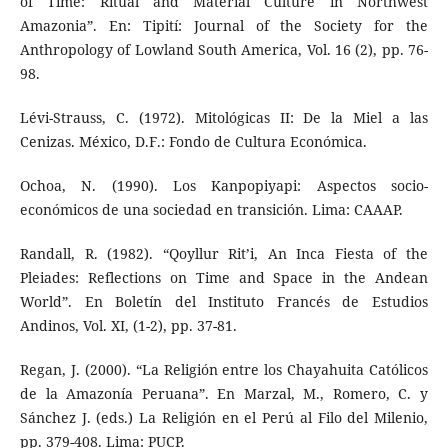
of Time: Ritual and Material Culture in Northwest
Amazonia”. En: Tipití: Journal of the Society for the
Anthropology of Lowland South America, Vol. 16 (2), pp. 76-
98.
Lévi-Strauss, C. (1972). Mitológicas II: De la Miel a las
Cenizas. México, D.F.: Fondo de Cultura Económica.
Ochoa, N. (1990). Los Kanpopiyapi: Aspectos socio-
económicos de una sociedad en transición. Lima: CAAAP.
Randall, R. (1982). “Qoyllur Rit’i, An Inca Fiesta of the
Pleiades: Reflections on Time and Space in the Andean
World”. En Boletín del Instituto Francés de Estudios
Andinos, Vol. XI, (1-2), pp. 37-81.
Regan, J. (2000). “La Religión entre los Chayahuita Católicos
de la Amazonía Peruana”. En Marzal, M., Romero, C. y
Sánchez J. (eds.) La Religión en el Perú al Filo del Milenio,
pp. 379-408. Lima: PUCP.