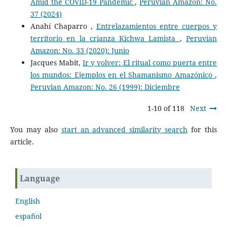
Amid the COVID-19 Pandemic
,
Peruvian Amazon: No.
37 (2024)
Anahí Chaparro ,
Entrelazamientos entre cuerpos y
territorio en la crianza Kichwa Lamista
,
Peruvian
Amazon: No. 33 (2020): Junio
Jacques Mabit,
Ir y volver: El ritual como puerta entre
los mundos: Ejemplos en el Shamanismo Amazónico
,
Peruvian Amazon: No. 26 (1999): Diciembre
1-10 of 118
Next
You may also
start an advanced similarity search
for this
article.
Language
English
español