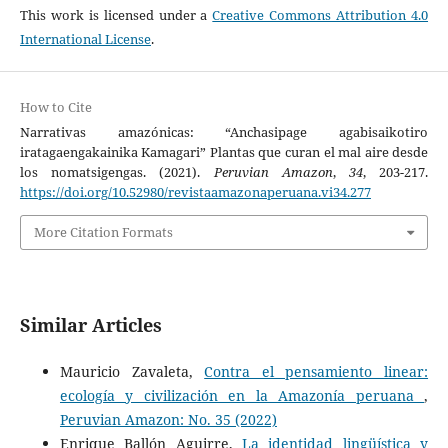
This work is licensed under a
Creative Commons Attribution 4.0
International License
.
How to Cite
Narrativas amazónicas: “Anchasipage agabisaikotiro
iratagaengakainika Kamagari” Plantas que curan el mal aire desde
los nomatsigengas. (2021).
Peruvian Amazon
,
34
, 203-217.
https://doi.org/10.52980/revistaamazonaperuana.vi34.277
More Citation Formats
Similar Articles
Mauricio Zavaleta,
Contra el pensamiento linear:
ecología y civilización en la Amazonía peruana
,
Peruvian Amazon: No. 35 (2022)
Enrique Ballón Aguirre,
La identidad lingüística y