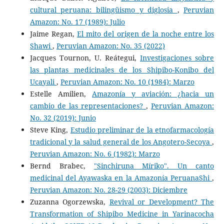
cultural peruana: bilingüismo y diglosia
,
Peruvian
Amazon: No. 17 (1989): Julio
Jaime Regan,
El mito del origen de la noche entre los
Shawi
,
Peruvian Amazon: No. 35 (2022)
Jacques Tournon, U. Reátegui,
Investigaciones sobre
las plantas medicinales de los Shipibo-Konibo del
Ucayali
,
Peruvian Amazon: No. 10 (1984): Marzo
Estelle Amilien,
Amazonía y aviación: ¿hacia un
cambio de las representaciones?
,
Peruvian Amazon:
No. 32 (2019): Junio
Steve King,
Estudio preliminar de la etnofarmacología
tradicional y la salud general de los Angotero-Secoya
,
Peruvian Amazon: No. 6 (1982): Marzo
Bernd Brabec,
"Sinchiruna Míriko". Un canto
medicinal del Ayawaska en la Amazonía PeruanaShi
,
Peruvian Amazon: No. 28-29 (2003): Diciembre
Zuzanna Ogorzewska,
Revival or Development? The
Transformation of Shipibo Medicine in Yarinacocha