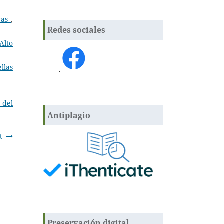
ivas
,
Redes sociales
Alto
llas
.
 del
Antiplagio
t
Preservación digital