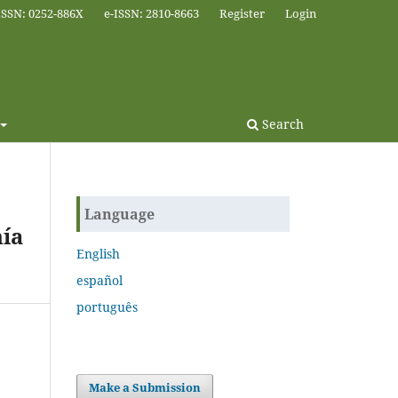
ISSN: 0252-886X
e-ISSN: 2810-8663
Register
Login
Search
Language
ía
English
español
português
Make a Submission