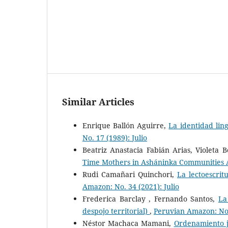
Similar Articles
Enrique Ballón Aguirre,
La identidad ling
No. 17 (1989): Julio
Beatriz Anastacia Fabián Arias, Violeta 
Time Mothers in Asháninka Communities 
Rudi Camañari Quinchori,
La lectoescrit
Amazon: No. 34 (2021): Julio
Frederica Barclay , Fernando Santos,
La
despojo territorial)
,
Peruvian Amazon: No.
Néstor Machaca Mamani,
Ordenamiento j