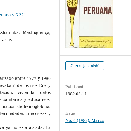
ruana.vi6.221
Asháninka, Machiguenga,
tarias
PDF (Spanish)
alizado entre 1977 y 1980
wakan) de los ríos Ene y
Published
ación, vivienda, datos
1982-03-14
 sanitarios y educativos,
rminación de hemoglobina,
nfermedades infecciosas y
Issue
No. 6 (1982): Marzo
va ya no está aislada. La