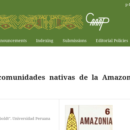
p-
nouncements
Indexing
Submissions
Editorial Policies
 comunidades nativas de la Amazon
boldt". Universidad Peruana