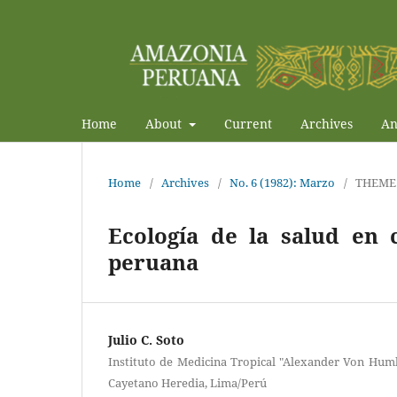
Home
About
Current
Archives
An
Home
/
Archives
/
No. 6 (1982): Marzo
/
THEME
Ecología de la salud en
peruana
Julio C. Soto
Instituto de Medicina Tropical "Alexander Von Hum
Cayetano Heredia, Lima/Perú