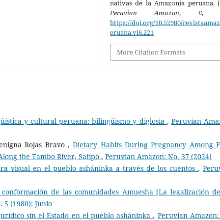
nativas de la Amazonía peruana. (
Peruvian Amazon
,
6
, 13
https://doi.org/10.52980/revistaama
eruana.vi6.221
More Citation Formats
üística y cultural peruana: bilingüismo y diglosia
,
Peruvian Ama
Benigna Rojas Bravo ,
Dietary Habits During Pregnancy Among Fi
Along the Tambo River, Satipo
,
Peruvian Amazon: No. 37 (2024)
ura visual en el pueblo asháninka a través de los cuentos
,
Peru
 conformación de las comunidades Amuesha (La legalización d
 5 (1980): Junio
urídico sin el Estado en el pueblo asháninka
,
Peruvian Amazon: