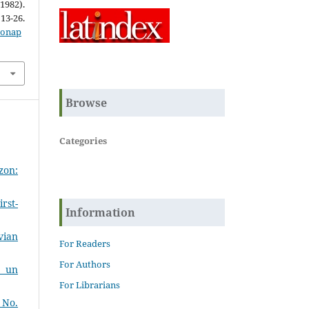
1982).
-26.
zonap
Browse
Categories
zon:
rst-
Information
vian
For Readers
For Authors
e un
For Librarians
 No.