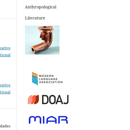
Anthropological
Literature
eative
tional
eative
tional
dades