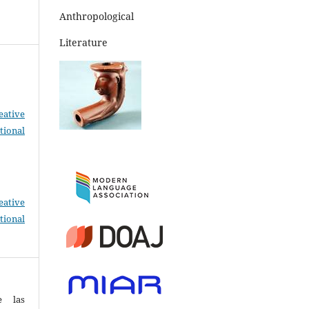
Anthropological
Literature
eative
tional
eative
tional
e las