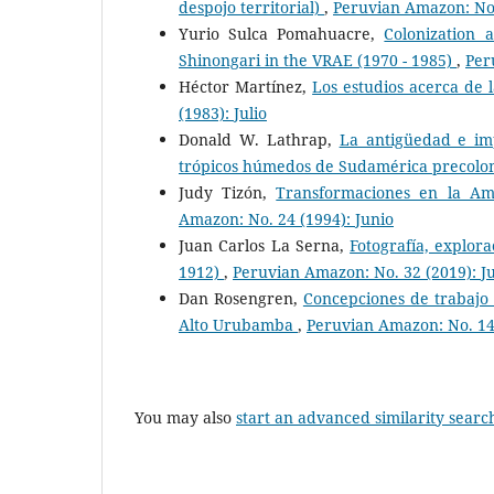
despojo territorial)
,
Peruvian Amazon: No.
Yurio Sulca Pomahuacre,
Colonization 
Shinongari in the VRAE (1970 - 1985)
,
Per
Héctor Martínez,
Los estudios acerca de 
(1983): Julio
Donald W. Lathrap,
La antigüedad e imp
trópicos húmedos de Sudamérica precol
Judy Tizón,
Transformaciones en la Am
Amazon: No. 24 (1994): Junio
Juan Carlos La Serna,
Fotografía, explor
1912)
,
Peruvian Amazon: No. 32 (2019): J
Dan Rosengren,
Concepciones de trabajo y
Alto Urubamba
,
Peruvian Amazon: No. 14
You may also
start an advanced similarity searc