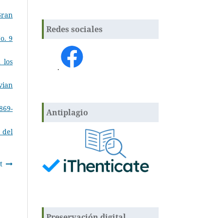
Gran
Redes sociales
o. 9
 los
.
vian
869-
Antiplagio
 del
t
Preservación digital