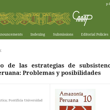
p-
nouncements
Indexing
Submissions
Editorial Policies
E
o de las estrategias de subsistenc
eruana: Problemas y posibilidades
tica; Pontificia Universidad