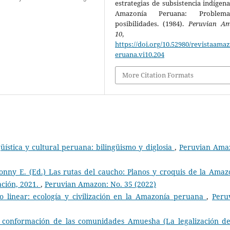
estrategias de subsistencia indígena
Amazonía Peruana: Proble
posibilidades. (1984).
Peruvian A
10
, 79-9
https://doi.org/10.52980/revistaama
eruana.vi10.204
More Citation Formats
üística y cultural peruana: bilingüismo y diglosia
,
Peruvian Ama
onny E. (Ed.) Las rutas del caucho: Planos y croquis de la Amaz
ación, 2021.
,
Peruvian Amazon: No. 35 (2022)
o linear: ecología y civilización en la Amazonía peruana
,
Peru
 conformación de las comunidades Amuesha (La legalización d