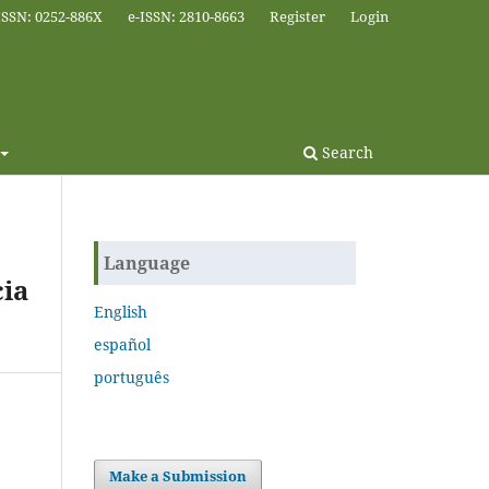
ISSN: 0252-886X
e-ISSN: 2810-8663
Register
Login
Search
Language
ia
English
español
português
Make a Submission