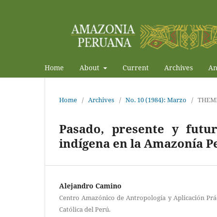
Home
About
Current
Archives
An
Home
/
Archives
/
No. 10 (1984): Marzo
/
THEM
Pasado, presente y futur
indígena en la Amazonía P
Alejandro Camino
Centro Amazónico de Antropología y Aplicación Prác
Católica del Perú.