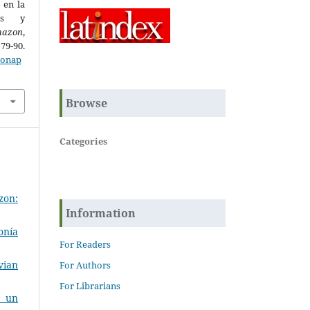
 en la
mas y
mazon
,
0.
zonap
Browse
Categories
zon:
Information
onía
For Readers
vian
For Authors
For Librarians
e un