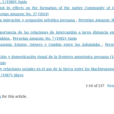
 5 (1980): Junio
and its effects on the formation of the native Community of 
uvian Amazon: No. 37 (2024)
la migración y ocupación selvática peruana
,
Peruvian Amazon: N
ortancia de las relaciones de intercambio a larga distancia en
ombina
,
Peruvian Amazon: No. 7 (1982): Junio
azonía: Estatus, Género y Cambio entre los Asháninka
,
Peru
ación y domesticación visual de la frontera amazónica peruana (1
unio
 relaciones sociales en el uso de la tierra entre los Machiguenga
 (1987): Mayo
1-10 of 237
Nex
h
for this article.