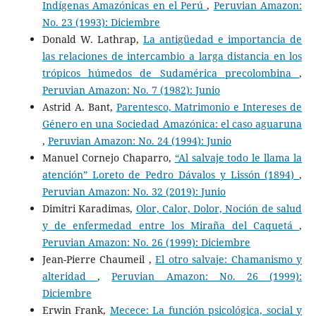
Indígenas Amazónicas en el Perú
,
Peruvian Amazon:
No. 23 (1993): Diciembre
Donald W. Lathrap,
La antigüedad e importancia de
las relaciones de intercambio a larga distancia en los
trópicos húmedos de Sudamérica precolombina
,
Peruvian Amazon: No. 7 (1982): Junio
Astrid A. Bant,
Parentesco, Matrimonio e Intereses de
Género en una Sociedad Amazónica: el caso aguaruna
,
Peruvian Amazon: No. 24 (1994): Junio
Manuel Cornejo Chaparro,
“Al salvaje todo le llama la
atención” Loreto de Pedro Dávalos y Lissón (1894)
,
Peruvian Amazon: No. 32 (2019): Junio
Dimitri Karadimas,
Olor, Calor, Dolor, Noción de salud
y de enfermedad entre los Miraña del Caquetá
,
Peruvian Amazon: No. 26 (1999): Diciembre
Jean-Pierre Chaumeil ,
El otro salvaje: Chamanismo y
alteridad
,
Peruvian Amazon: No. 26 (1999):
Diciembre
Erwin Frank,
Mecece: La función psicológica, social y