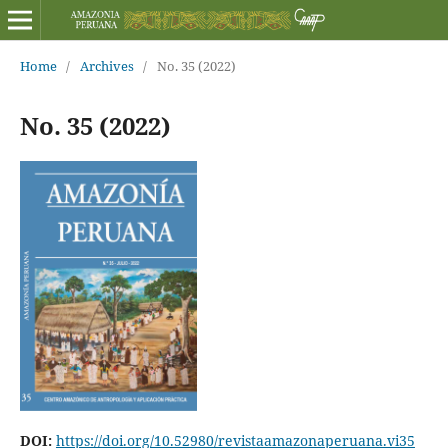
Home
/
Archives
/
No. 35 (2022)
No. 35 (2022)
DOI:
https://doi.org/10.52980/revistaamazonaperuana.vi35