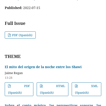
Published:
2022-07-15
Full Issue
PDF (Spanish)
THEME
El mito del origen de la noche entre los Shawi
Jaime Regan
13-28
PDF
HTML
XML
(Spanish)
(Spanish)
(Spanish)
Sobre el canto mágico, las perspectivas sonoras, las