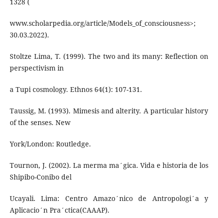
1328 (
www.scholarpedia.org/article/Models_of_consciousness>;
30.03.2022).
Stoltze Lima, T. (1999). The two and its many: Reflection on
perspectivism in
a Tupi cosmology. Ethnos 64(1): 107-131.
Taussig, M. (1993). Mimesis and alterity. A particular history
of the senses. New
York/London: Routledge.
Tournon, J. (2002). La merma ma´gica. Vida e historia de los
Shipibo-Conibo del
Ucayali. Lima: Centro Amazo´nico de Antropologi´a y
Aplicacio´n Pra´ctica(CAAAP).