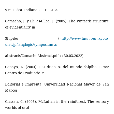
y mu´sica. Indiana 26: 105-134.
Camacho, J. y Eli´as-Ulloa, J. (2005). The syntactic structure
of evidentiality in
Shipibo (<
http://www.hmn.bun.kyoto-
u.ac.jp/langlogic/symposium-a/
abstracts/CamachoAbstract.pdf >; 30.03.2022).
Canayo, L. (2004). Los duen~os del mundo shipibo. Lima:
Centro de Produccio´n
Editorial e Imprenta, Universidad Nacional Mayor de San
Marcos.
Classen, C. (2005). McLuhan in the rainforest: The sensory
worlds of oral