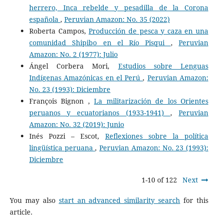
herrero, Inca rebelde y pesadilla de la Corona
española
,
Peruvian Amazon: No. 35 (2022)
Roberta Campos,
Producción de pesca y caza en una
comunidad Shipibo en el Río Pisqui
,
Peruvian
Amazon: No. 2 (1977): Julio
Ángel Corbera Mori,
Estudios sobre Lenguas
Indígenas Amazónicas en el Perú
,
Peruvian Amazon:
No. 23 (1993): Diciembre
François Bignon ,
La militarización de los Orientes
peruanos y ecuatorianos (1933-1941)
,
Peruvian
Amazon: No. 32 (2019): Junio
Inés Pozzi – Escot,
Reflexiones sobre la política
lingüística peruana
,
Peruvian Amazon: No. 23 (1993):
Diciembre
1-10 of 122
Next
You may also
start an advanced similarity search
for this
article.