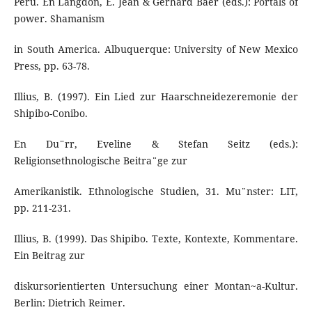
Peru. En Langdon, E. Jean & Gerhard Baer (eds.): Portals of
power. Shamanism
in South America. Albuquerque: University of New Mexico
Press, pp. 63-78.
Illius, B. (1997). Ein Lied zur Haarschneidezeremonie der
Shipibo-Conibo.
En Du¨rr, Eveline & Stefan Seitz (eds.):
Religionsethnologische Beitra¨ge zur
Amerikanistik. Ethnologische Studien, 31. Mu¨nster: LIT,
pp. 211-231.
Illius, B. (1999). Das Shipibo. Texte, Kontexte, Kommentare.
Ein Beitrag zur
diskursorientierten Untersuchung einer Montan~a-Kultur.
Berlin: Dietrich Reimer.