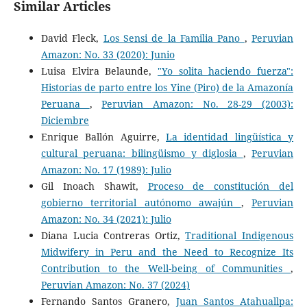
Similar Articles
David Fleck,
Los Sensi de la Familia Pano
,
Peruvian
Amazon: No. 33 (2020): Junio
Luisa Elvira Belaunde,
"Yo solita haciendo fuerza":
Historias de parto entre los Yine (Piro) de la Amazonía
Peruana
,
Peruvian Amazon: No. 28-29 (2003):
Diciembre
Enrique Ballón Aguirre,
La identidad lingüística y
cultural peruana: bilingüismo y diglosia
,
Peruvian
Amazon: No. 17 (1989): Julio
Gil Inoach Shawit,
Proceso de constitución del
gobierno territorial autónomo awajún
,
Peruvian
Amazon: No. 34 (2021): Julio
Diana Lucia Contreras Ortiz,
Traditional Indigenous
Midwifery in Peru and the Need to Recognize Its
Contribution to the Well-being of Communities
,
Peruvian Amazon: No. 37 (2024)
Fernando Santos Granero,
Juan Santos Atahuallpa: