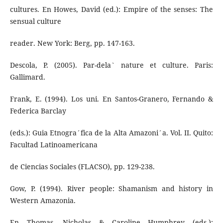
cultures. En Howes, David (ed.): Empire of the senses: The
sensual culture
reader. New York: Berg, pp. 147-163.
Descola, P. (2005). Par-dela` nature et culture. Paris:
Gallimard.
Frank, E. (1994). Los uni. En Santos-Granero, Fernando &
Federica Barclay
(eds.): Guia Etnogra´fica de la Alta Amazoni´a. Vol. II. Quito:
Facultad Latinoamericana
de Ciencias Sociales (FLACSO), pp. 129-238.
Gow, P. (1994). River people: Shamanism and history in
Western Amazonia.
En Thomas, Nicholas & Caroline Humphrey (eds.):