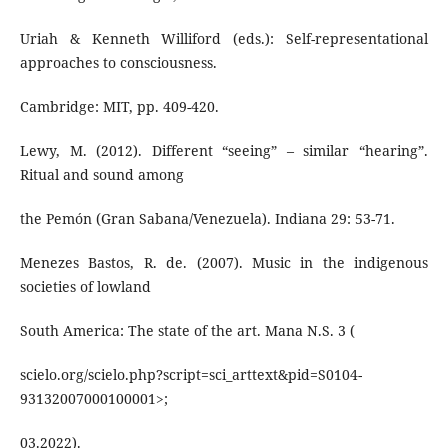
Uriah & Kenneth Williford (eds.): Self-representational
approaches to consciousness.
Cambridge: MIT, pp. 409-420.
Lewy, M. (2012). Different “seeing” – similar “hearing”.
Ritual and sound among
the Pemón (Gran Sabana/Venezuela). Indiana 29: 53-71.
Menezes Bastos, R. de. (2007). Music in the indigenous
societies of lowland
South America: The state of the art. Mana N.S. 3 (
scielo.org/scielo.php?script=sci_arttext&pid=S0104-
93132007000100001>;
03.2022).