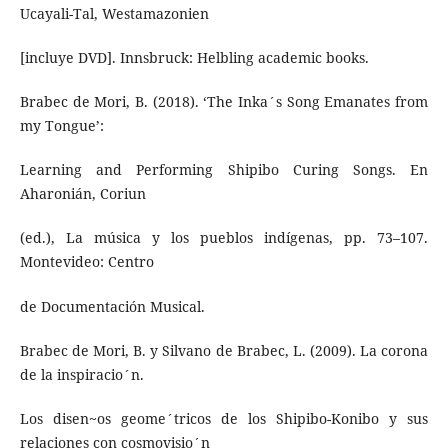
Ucayali-Tal, Westamazonien
[incluye DVD]. Innsbruck: Helbling academic books.
Brabec de Mori, B. (2018). ‘The Inka´s Song Emanates from
my Tongue’:
Learning and Performing Shipibo Curing Songs. En
Aharonián, Coriun
(ed.), La música y los pueblos indígenas, pp. 73–107.
Montevideo: Centro
de Documentación Musical.
Brabec de Mori, B. y Silvano de Brabec, L. (2009). La corona
de la inspiracio´n.
Los disen~os geome´tricos de los Shipibo-Konibo y sus
relaciones con cosmovisio´n