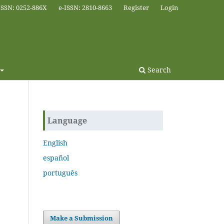
ISSN: 0252-886X
e-ISSN: 2810-8663
Register
Login
Search
Language
English
español
português
Make a Submission