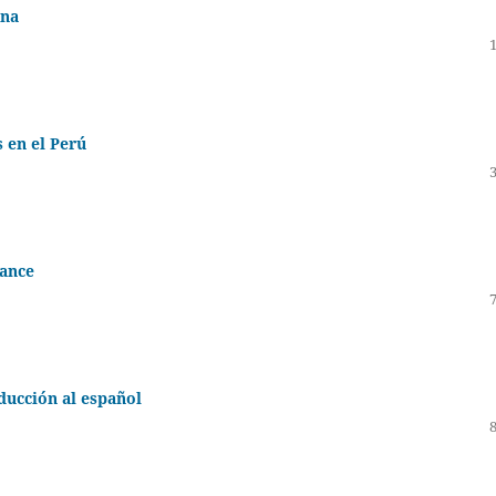
ana
 en el Perú
vance
aducción al español