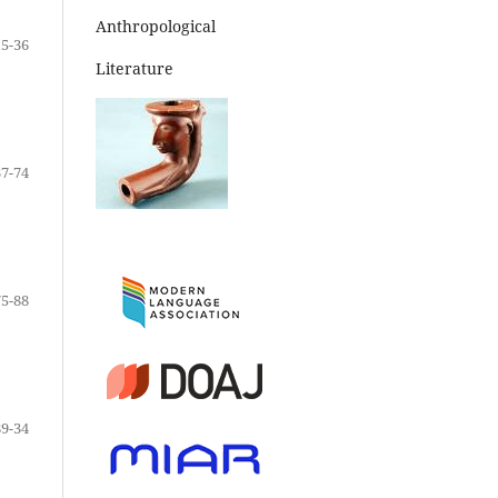
Anthropological
15-36
Literature
37-74
75-88
89-34