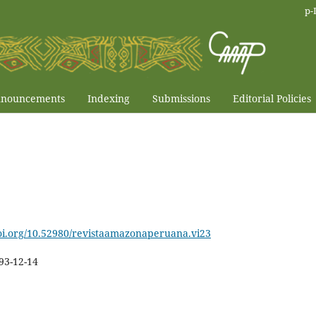
p-
nouncements
Indexing
Submissions
Editorial Policies
doi.org/10.52980/revistaamazonaperuana.vi23
93-12-14