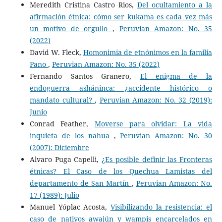
Meredith Cristina Castro Rios,
Del ocultamiento a la
afirmación étnica: cómo ser kukama es cada vez más
un motivo de orgullo
,
Peruvian Amazon: No. 35
(2022)
David W. Fleck,
Homonimia de etnónimos en la familia
Pano
,
Peruvian Amazon: No. 35 (2022)
Fernando Santos Granero,
El enigma de la
endoguerra asháninca: ¿accidente histórico o
mandato cultural?
,
Peruvian Amazon: No. 32 (2019):
Junio
Conrad Feather,
Moverse para olvidar: La vida
inquieta de los nahua
,
Peruvian Amazon: No. 30
(2007): Diciembre
Alvaro Puga Capelli,
¿Es posible definir las Fronteras
étnicas? El Caso de los Quechua Lamistas del
departamento de San Martín
,
Peruvian Amazon: No.
17 (1989): Julio
Manuel Yóplac Acosta,
Visibilizando la resistencia: el
caso de nativos awajún y wampis encarcelados en