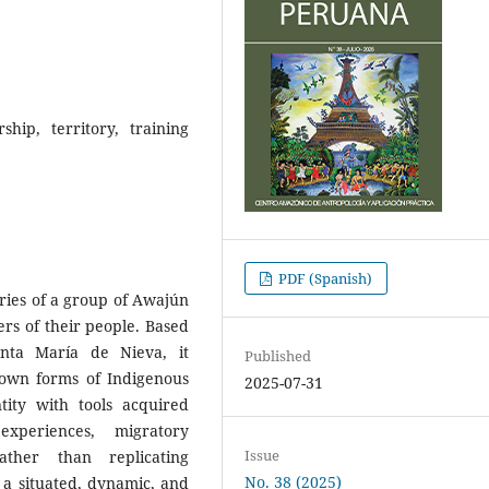
hip, territory, training
PDF (Spanish)
ories of a group of Awajún
rs of their people. Based
nta María de Nieva, it
Published
 own forms of Indigenous
2025-07-31
ntity with tools acquired
xperiences, migratory
Issue
Rather than replicating
No. 38 (2025)
 a situated, dynamic, and