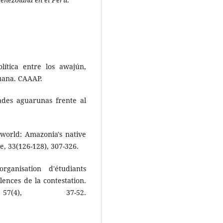
lítica entre los awajún,
uana. CAAAP.
ades aguarunas frente al
 world: Amazonia's native
e, 33(126-128), 307-326.
ganisation d'étudiants
ences de la contestation.
 57(4), 37-52.