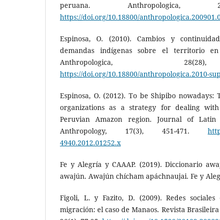
peruana. Anthropologica, 2
https://doi.org/10.18800/anthropologica.200901.
Espinosa, O. (2010). Cambios y continuida
demandas indígenas sobre el territorio e
Anthropologica, 28(2
https://doi.org/10.18800/anthropologica.2010-su
Espinosa, O. (2012). To be Shipibo nowadays: 
organizations as a strategy for dealing wit
Peruvian Amazon region. Journal of Lati
Anthropology, 17(3), 451-471.
htt
4940.2012.01252.x
Fe y Alegría y CAAAP. (2019). Diccionario awajú
awajún. Awajún chícham apáchnaujai. Fe y Aleg
Figoli, L. y Fazito, D. (2009). Redes sociale
migración: el caso de Manaos. Revista Brasileir