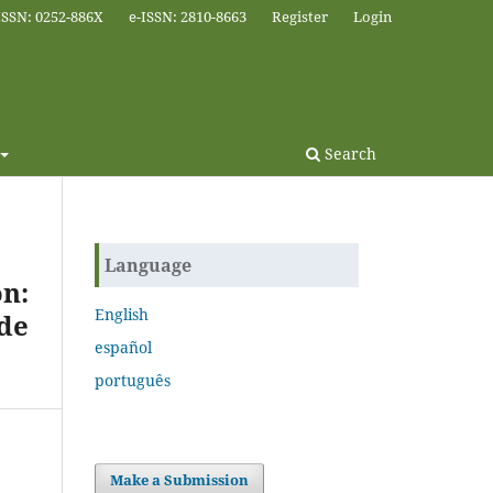
ISSN: 0252-886X
e-ISSN: 2810-8663
Register
Login
Search
Language
n:
English
 de
español
português
Make a Submission