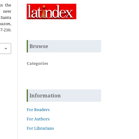
in the
f new
 Santa
mazon
,
0.
Browse
Categories
Information
For Readers
For Authors
For Librarians