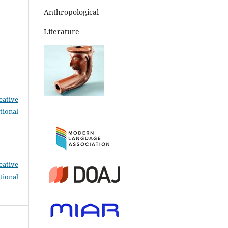
Anthropological
Literature
eative
tional
eative
tional