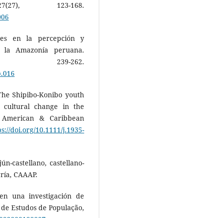
7(27), 123-168.
006
des en la percepción y
n la Amazonía peruana.
8), 239-262.
p.016
The Shipibo-Konibo youth
h cultural change in the
n American & Caribbean
ps://doi.org/10.1111/j.1935-
n-castellano, castellano-
ría, CAAAP.
s en una investigación de
a de Estudos de População,