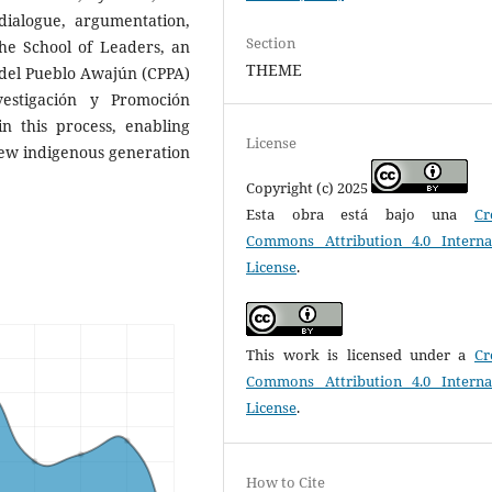
 dialogue, argumentation,
Section
he School of Leaders, an
THEME
 del Pueblo Awajún (CPPA)
estigación y Promoción
n this process, enabling
License
 new indigenous generation
Copyright (c) 2025
Esta obra está bajo una
Cr
Commons Attribution 4.0 Interna
License
.
This work is licensed under a
Cr
Commons Attribution 4.0 Interna
License
.
How to Cite