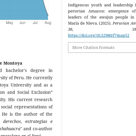
Indigenous youth and leadership 
peruvian Amazon: emergence o
leaders of the awajun people in
María de Nieva. (2025).
Peruvian A
38
, 187-21
https://doi.org/10.52980/f74sap52
More Citation Formats
de Montoya
d bachelor's degree in
sity of Peru. He currently
toya University and as a
ion and Social Exclusion”
ty. His current research
social representations of
. He is the author of the
 derechos, estrategias e
ashahuacra"
and co-author
venezolana en el Perú
.