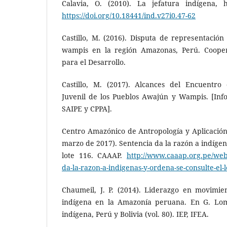
Calavia, O. (2010). La jefatura indígena, h
https://doi.org/10.18441/ind.v27i0.47-62
Castillo, M. (2016). Disputa de representació
wampis en la región Amazonas, Perú. CooperA
para el Desarrollo.
Castillo, M. (2017). Alcances del Encuentro 
Juvenil de los Pueblos Awajún y Wampis. [Inf
SAIPE y CPPA].
Centro Amazónico de Antropología y Aplicación
marzo de 2017). Sentencia da la razón a indígen
lote 116. CAAAP.
http://www.caaap.org.pe/webs
da-la-razon-a-indigenas-y-ordena-se-consulte-el-l
Chaumeil, J. P. (2014). Liderazgo en movimient
indígena en la Amazonía peruana. En G. Lomn
indígena, Perú y Bolivia (vol. 80). IEP, IFEA.