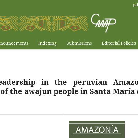
p-
nouncements
Indexing
Submissions
Editorial Policies
eadership in the peruvian Amazo
of the awajun people in Santa María