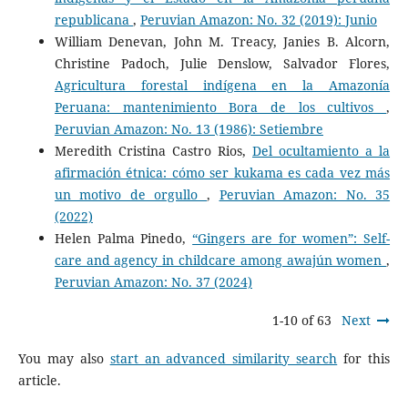
republicana
,
Peruvian Amazon: No. 32 (2019): Junio
William Denevan, John M. Treacy, Janies B. Alcorn,
Christine Padoch, Julie Denslow, Salvador Flores,
Agricultura forestal indígena en la Amazonía
Peruana: mantenimiento Bora de los cultivos
,
Peruvian Amazon: No. 13 (1986): Setiembre
Meredith Cristina Castro Rios,
Del ocultamiento a la
afirmación étnica: cómo ser kukama es cada vez más
un motivo de orgullo
,
Peruvian Amazon: No. 35
(2022)
Helen Palma Pinedo,
“Gingers are for women”: Self-
care and agency in childcare among awajún women
,
Peruvian Amazon: No. 37 (2024)
1-10 of 63
Next
You may also
start an advanced similarity search
for this
article.