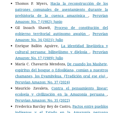
Thomos P. Myers,
Hacia la reconstrucción de los
patrones comunales de asentamiento durante la
prehistoria de la cuenca amazónica
,
Peruvian
Amazon: No. 7 (1982): Junio
Gil Inoach Shawit,
Proceso de constitución del
gobierno territorial autónomo awajún
,
Peruvian
Amazon: No. 34 (2021): Julio
Enrique Ballón Aguirre,
La identidad lingüística y
cultural peruana: bilingüismo y diglosia
,
Peruvian
Amazon: No. 17 (1989): Julio
María C. Chavarría Mendoza,
De cuando los Mashete,
espíritus del bosque o Edosikiana, comían a nuestros
chamanes, los Eyamitekua. (Tradición oral ese eja)
,
Peruvian Amazon: No. 37 (2024)
Mauricio Zavaleta,
Contra el pensamiento linear:
ecología y civilización en la Amazonía peruana
,
Peruvian Amazon: No. 35 (2022)
Frederica Barclay Rey de Castro,
Pactos entre pueblos
indígenas y el Estado en la Amazonía peruana