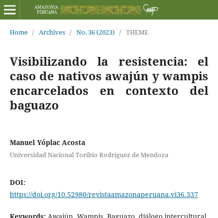
Home
/
Archives
/
No. 36 (2023)
/
THEME
Visibilizando la resistencia: el
caso de nativos awajún y wampis
encarcelados en contexto del
baguazo
Manuel Yóplac Acosta
Universidad Nacional Toribio Rodríguez de Mendoza
DOI:
https://doi.org/10.52980/revistaamazonaperuana.vi36.337
Keywords:
Awajún, Wampis, Baguazo, diálogo intercultural,