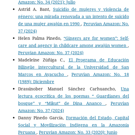
Amazon: No. 34 (2021): Julio
Astrid A. Bant,
Suicidio de mujeres y violencia de
género: una mirada renovada a un intento de suicido
de una mujer awajún en 1990
,
Peruvian Amazon: No.
37 (2024)
Helen Palma Pinedo,
“Gingers are for women”: Self-
care and agency in childcare among awajún women
,
Peruvian Amazon: No. 37 (2024)
Madeleine Zúñiga C.,
El Programa de Educación
Bilingüe intercultural de la Universidad de San
Marcos en Ayacucho
,
Peruvian Amazon: No. 18
(1989): Diciembre
Drassinober Manuel Sánchez Carhuancho,
Una
lectura ecocrítica de los poemas “ Guardianes del
bosque” y “Mikut” de Dina Ananco
,
Peruvian
Amazon: No. 37 (2024)
Danny Pinedo García,
Formación del Estado, Capital
Social y Movilización Indígena en la Amazonía
Peruana
,
Peruvian Amazon: No. 33 (2020): Junio