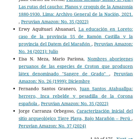
Las rutas del caucho: Planos y croquis de la Amazonía
1880-1930. Lima: Archivo General de la Nación, 2021.
,
Peruvian Amazon: No. 35 (2022)
Erwy Aquituari Ahuanari,
La educación en Loreto:
caso de la provincia 55 de Ramón Castilla y la
provincia del Datem del Marañón
,
Peruvian Amazon:
No. 34 (2021): Julio
Eisa N. Meza, Mario Paríona,
Nombres aborígenes
peruanos de las especies de Croton que producen
látex denominado "Sangre de Grado"
,
Peruvian
Amazon: No. 26 (1999): Diciembre
Fernando Santos Granero,
Juan Santos Atahuallpa:
herrero, Inca rebelde y pesadilla de la Corona
española
,
Peruvian Amazon: No. 35 (2022)
Jorge Carranza Orbegoso,
Caracterización inicial del
sitio arqueológico Tigre Playa, Bajo Marañón – Perú
,
Peruvian Amazon: No. 37 (2024)
1-10 of 175
Next