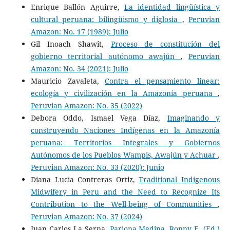
Enrique Ballón Aguirre,
La identidad lingüística y
cultural peruana: bilingüismo y diglosia
,
Peruvian
Amazon: No. 17 (1989): Julio
Gil Inoach Shawit,
Proceso de constitución del
gobierno territorial autónomo awajún
,
Peruvian
Amazon: No. 34 (2021): Julio
Mauricio Zavaleta,
Contra el pensamiento linear:
ecología y civilización en la Amazonía peruana
,
Peruvian Amazon: No. 35 (2022)
Debora Oddo, Ismael Vega Díaz,
Imaginando y
construyendo Naciones Indígenas en la Amazonía
peruana: Territorios Integrales y Gobiernos
Autónomos de los Pueblos Wampis, Awajún y Achuar
,
Peruvian Amazon: No. 33 (2020): Junio
Diana Lucia Contreras Ortiz,
Traditional Indigenous
Midwifery in Peru and the Need to Recognize Its
Contribution to the Well-being of Communities
,
Peruvian Amazon: No. 37 (2024)
Juan Carlos La Serna,
Pariona Medina, Ronny E. (Ed.)