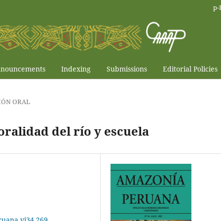
p-
nouncements
Indexing
Submissions
Editorial Policies
IÓN ORAL
oralidad del río y escuela
ruana.vi34.269