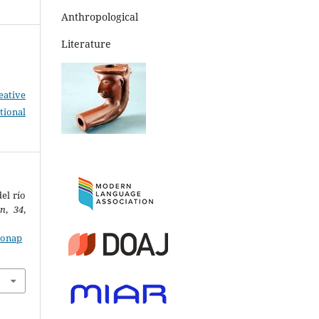
Anthropological
Literature
eative
tional
el río
on
,
34
,
zonap