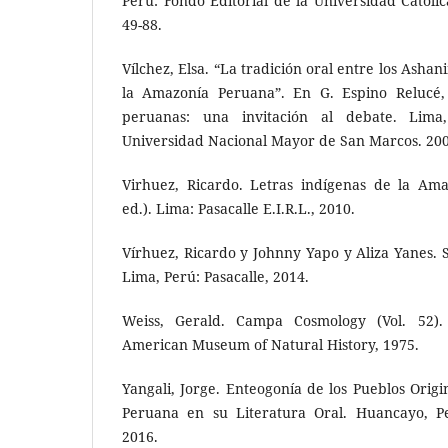
Perú: Fondo Editorial de la Universidad Católic
49-88.
Vílchez, Elsa. “La tradición oral entre los Asha
la Amazonía Peruana”. En G. Espino Relucé, 
peruanas: una invitación al debate. Lima,
Universidad Nacional Mayor de San Marcos. 200
Virhuez, Ricardo. Letras indígenas de la Am
ed.). Lima: Pasacalle E.I.R.L., 2010.
Vírhuez, Ricardo y Johnny Yapo y Aliza Yanes. S
Lima, Perú: Pasacalle, 2014.
Weiss, Gerald. Campa Cosmology (Vol. 52
American Museum of Natural History, 1975.
Yangali, Jorge. Enteogonía de los Pueblos Origi
Peruana en su Literatura Oral. Huancayo, Pe
2016.