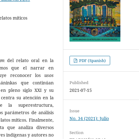
elatos míticos
uum
del relato oral en la
PDF (Spanish)
iamos que el narrar en
buye reconocer los
usos
Published
háninkas que continúan
2021-07-15
 en pleno siglo XXI y su
 centra su atención en la
 la superestructura,
Issue
s parámetros de análisis
No. 34 (2021): Julio
latos míticos. Finalmente,
ta que analiza diversos
Section
res indígenas y autores no