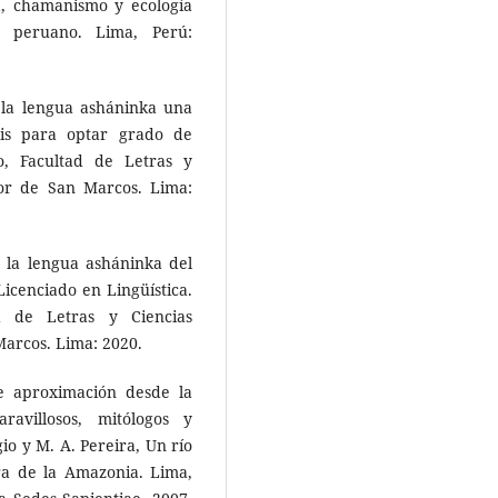
ía, chamanismo y ecología
e peruano. Lima, Perú:
n la lengua asháninka una
esis para optar grado de
o, Facultad de Letras y
or de San Marcos. Lima:
n la lengua asháninka del
 Licenciado en Lingüística.
ad de Letras y Ciencias
arcos. Lima: 2020.
de aproximación desde la
ravillosos, mitólogos y
io y M. A. Pereira, Un río
ura de la Amazonia. Lima,