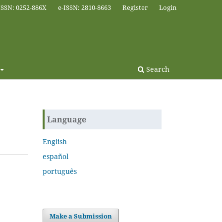
ISSN: 0252-886X
e-ISSN: 2810-8663
Register
Login
Search
Language
English
español
português
Make a Submission