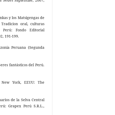
a Sedes Sapientiae, 2007,
ninkas y los Matsigengas de
Tradicion oral, culturas
 Perú: Fondo Editorial
2, 191-199.
azonía Peruana (Segunda
eres fantásticos del Perú.
). New York, EEUU: The
narios de la Selva Central
rú: Grapex Perú S.R.L.,