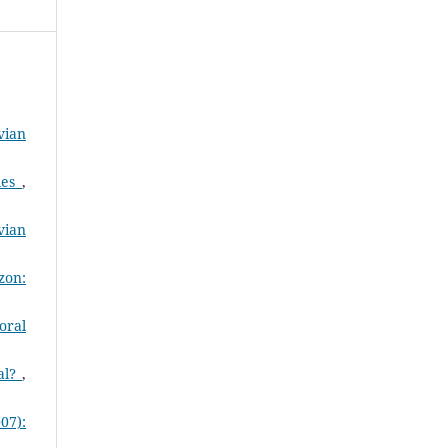
vian
ales
,
vian
zon:
oral
ral?
,
07):