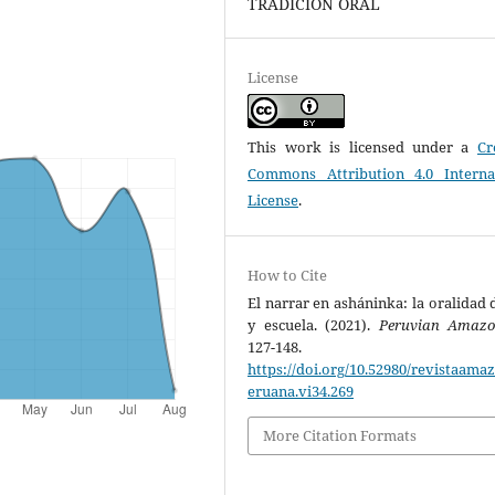
TRADICIÓN ORAL
License
This work is licensed under a
Cr
Commons Attribution 4.0 Interna
License
.
How to Cite
El narrar en asháninka: la oralidad d
y escuela. (2021).
Peruvian Amaz
127-148.
https://doi.org/10.52980/revistaama
eruana.vi34.269
More Citation Formats