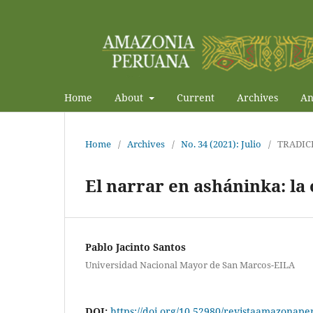
Home
About
Current
Archives
An
Home
/
Archives
/
No. 34 (2021): Julio
/
TRADIC
El narrar en asháninka: la 
Pablo Jacinto Santos
Universidad Nacional Mayor de San Marcos-EILA
DOI:
https://doi.org/10.52980/revistaamazonape