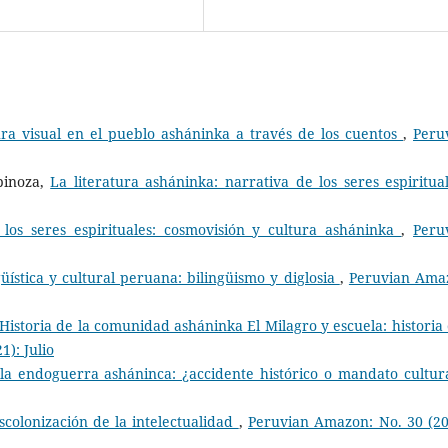
ura visual en el pueblo asháninka a través de los cuentos
,
Peru
pinoza,
La literatura asháninka: narrativa de los seres espiritu
 los seres espirituales: cosmovisión y cultura asháninka
,
Peru
üística y cultural peruana: bilingüismo y diglosia
,
Peruvian Ama
Historia de la comunidad asháninka El Milagro y escuela: historia 
): Julio
la endoguerra asháninca: ¿accidente histórico o mandato cultu
scolonización de la intelectualidad
,
Peruvian Amazon: No. 30 (20