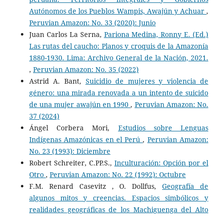
Autónomos de los Pueblos Wampis, Awajún y Achuar
,
Peruvian Amazon: No. 33 (2020): Junio
Juan Carlos La Serna,
Pariona Medina, Ronny E. (Ed.)
Las rutas del caucho: Planos y croquis de la Amazonía
1880-1930. Lima: Archivo General de la Nación, 2021.
,
Peruvian Amazon: No. 35 (2022)
Astrid A. Bant,
Suicidio de mujeres y violencia de
género: una mirada renovada a un intento de suicido
de una mujer awajún en 1990
,
Peruvian Amazon: No.
37 (2024)
Ángel Corbera Mori,
Estudios sobre Lenguas
Indígenas Amazónicas en el Perú
,
Peruvian Amazon:
No. 23 (1993): Diciembre
Robert Schreiter, C.PP.S.,
Inculturación: Opción por el
Otro
,
Peruvian Amazon: No. 22 (1992): Octubre
F.M. Renard Casevitz , O. Dollfus,
Geografía de
algunos mitos y creencias. Espacios simbólicos y
realidades geográficas de los Machiguenga del Alto