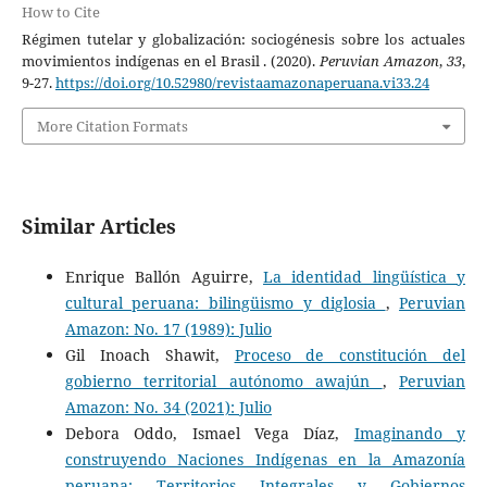
How to Cite
Régimen tutelar y globalización: sociogénesis sobre los actuales
movimientos indígenas en el Brasil . (2020).
Peruvian Amazon
,
33
,
9-27.
https://doi.org/10.52980/revistaamazonaperuana.vi33.24
More Citation Formats
Similar Articles
Enrique Ballón Aguirre,
La identidad lingüística y
cultural peruana: bilingüismo y diglosia
,
Peruvian
Amazon: No. 17 (1989): Julio
Gil Inoach Shawit,
Proceso de constitución del
gobierno territorial autónomo awajún
,
Peruvian
Amazon: No. 34 (2021): Julio
Debora Oddo, Ismael Vega Díaz,
Imaginando y
construyendo Naciones Indígenas en la Amazonía
peruana: Territorios Integrales y Gobiernos