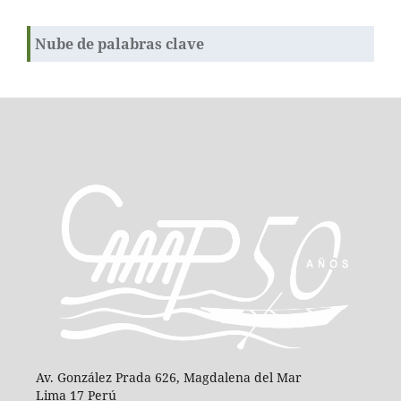
Nube de palabras clave
Av. González Prada 626, Magdalena del Mar
Lima 17 Perú