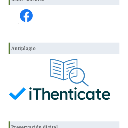
.
Antiplagio
Preservación digital