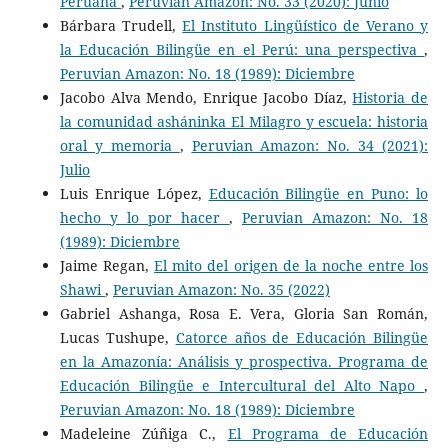
Peruana
,
Peruvian Amazon: No. 33 (2020): Junio
Bárbara Trudell,
El Instituto Lingüístico de Verano y
la Educación Bilingüe en el Perú: una perspectiva
,
Peruvian Amazon: No. 18 (1989): Diciembre
Jacobo Alva Mendo, Enrique Jacobo Díaz,
Historia de
la comunidad asháninka El Milagro y escuela: historia
oral y memoria
,
Peruvian Amazon: No. 34 (2021):
Julio
Luis Enrique López,
Educación Bilingüe en Puno: lo
hecho y lo por hacer
,
Peruvian Amazon: No. 18
(1989): Diciembre
Jaime Regan,
El mito del origen de la noche entre los
Shawi
,
Peruvian Amazon: No. 35 (2022)
Gabriel Ashanga, Rosa E. Vera, Gloria San Román,
Lucas Tushupe,
Catorce años de Educación Bilingüe
en la Amazonía: Análisis y prospectiva. Programa de
Educación Bilingüe e Intercultural del Alto Napo
,
Peruvian Amazon: No. 18 (1989): Diciembre
Madeleine Zúñiga C.,
El Programa de Educación