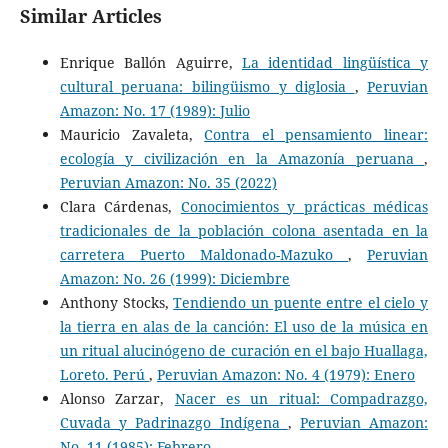
Similar Articles
Enrique Ballón Aguirre,
La identidad lingüística y
cultural peruana: bilingüismo y diglosia
,
Peruvian
Amazon: No. 17 (1989): Julio
Mauricio Zavaleta,
Contra el pensamiento linear:
ecología y civilización en la Amazonía peruana
,
Peruvian Amazon: No. 35 (2022)
Clara Cárdenas,
Conocimientos y prácticas médicas
tradicionales de la población colona asentada en la
carretera Puerto Maldonado-Mazuko
,
Peruvian
Amazon: No. 26 (1999): Diciembre
Anthony Stocks,
Tendiendo un puente entre el cielo y
la tierra en alas de la canción: El uso de la música en
un ritual alucinógeno de curación en el bajo Huallaga,
Loreto. Perú
,
Peruvian Amazon: No. 4 (1979): Enero
Alonso Zarzar,
Nacer es un ritual: Compadrazgo,
Cuvada y Padrinazgo Indígena
,
Peruvian Amazon:
No. 11 (1985): Febrero