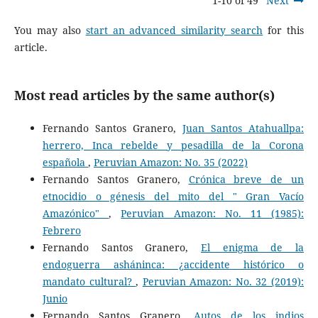
1-10 of 49
Next
You may also
start an advanced similarity search
for this
article.
Most read articles by the same author(s)
Fernando Santos Granero,
Juan Santos Atahuallpa:
herrero, Inca rebelde y pesadilla de la Corona
española
,
Peruvian Amazon: No. 35 (2022)
Fernando Santos Granero,
Crónica breve de un
etnocidio o génesis del mito del " Gran Vacío
Amazónico"
,
Peruvian Amazon: No. 11 (1985):
Febrero
Fernando Santos Granero,
El enigma de la
endoguerra asháninca: ¿accidente histórico o
mandato cultural?
,
Peruvian Amazon: No. 32 (2019):
Junio
Fernando Santos Granero,
Autos de los indios