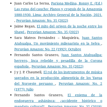
Juan Carlos La Serna,
Pariona Medina, Ronny E. (Ed.)
Las rutas del caucho: Planos y croquis de la Amazonía
1880-1930. Lima: Archivo General de la Nación, 2021.
,
Peruvian Amazon: No. 35 (2022)
Jaime Regan,
El mito del origen de la noche entre los
Shawi
,
Peruvian Amazon: No. 35 (2022)
Sara Mateos Fernández – Maquieira,
Juan Santos
Atahualpa. Un movimiento milenarista en la Selva
,
Peruvian Amazon: No. 22 (1992): Octubre
Fernando Santos Granero,
Juan Santos Atahuallpa:
herrero, Inca rebelde y pesadilla de la Corona
española
,
Peruvian Amazon: No. 35 (2022)
J y J. P. Chaumeil,
El rol de los instrumentos de música
sagrados en la producción alimenticia de los Yagua
del Noroeste peruano
,
Peruvian Amazon: No. 2
(1977): Julio
Fernando Santos Granero,
El enigma de la
endoguerra asháninca: ¿accidente histórico o
mandato cultural?
,
Peruvian Amazon: No. 32 (2019):