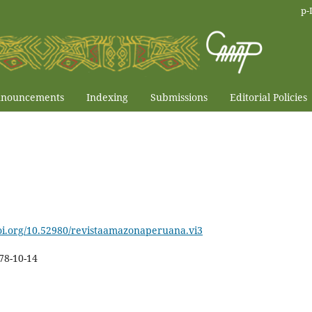
p-
nouncements
Indexing
Submissions
Editorial Policies
doi.org/10.52980/revistaamazonaperuana.vi3
78-10-14