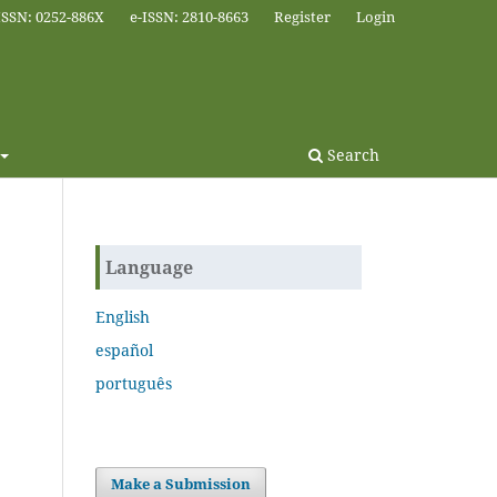
ISSN: 0252-886X
e-ISSN: 2810-8663
Register
Login
Search
Language
English
español
português
Make a Submission