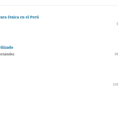
tura étnica en el Perú
vilizado
Fernández
99
159