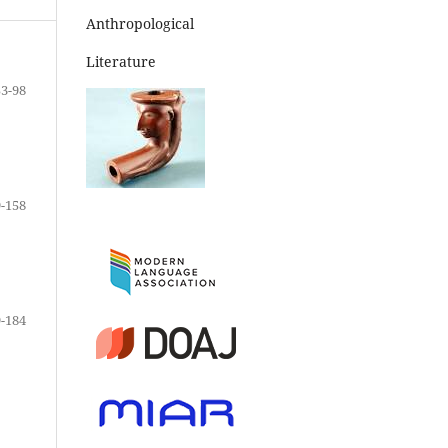
Anthropological
Literature
53-98
-158
-184