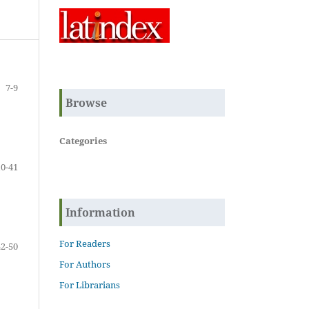
7-9
Browse
Categories
10-41
Information
For Readers
42-50
For Authors
For Librarians