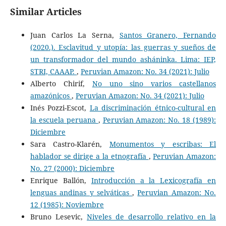
Similar Articles
Juan Carlos La Serna,
Santos Granero, Fernando
(2020.). Esclavitud y utopía: las guerras y sueños de
un transformador del mundo asháninka. Lima: IEP,
STRI, CAAAP.
,
Peruvian Amazon: No. 34 (2021): Julio
Alberto Chirif,
No uno sino varios castellanos
amazónicos
,
Peruvian Amazon: No. 34 (2021): Julio
Inés Pozzi-Escot,
La discriminación étnico-cultural en
la escuela peruana
,
Peruvian Amazon: No. 18 (1989):
Diciembre
Sara Castro-Klarén,
Monumentos y escribas: El
hablador se dirige a la etnografía
,
Peruvian Amazon:
No. 27 (2000): Diciembre
Enrique Ballón,
Introducción a la Lexicografía en
lenguas andinas y selváticas
,
Peruvian Amazon: No.
12 (1985): Noviembre
Bruno Lesevic,
Niveles de desarrollo relativo en la